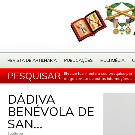
REVISTA DE ARTILHARIA
PUBLICAÇÕES
MULTIMÉDIA
C
PESQUISAR
Efectue facilmente a sua pesquisa por
artigo, revista ou outras informações...
DÁDIVA
BENÉVOLA DE
SAN...
Escrito por