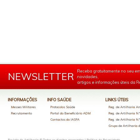
Receba gratuitamente no seu em
NEWSLETTER
novidades,
artigos e informações úteis da Re
INFORMAÇÕES
INFO SAÚDE
LINKS ÚTEIS
Messes Militares
Protocolos Saúde
Reg. de Artilharia An
Recrutamento
Portal do Beneficiário ADM
Reg. de Artilharia N.
Contactos do IASFA
Reg. de Artilharia N.
Grupo de Artilharia
Revista de Artilharia © Todos os direitos reservados |
Política de Privacidade