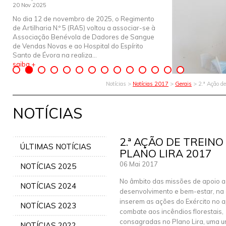
20 Nov 2025
No dia 12 de novembro de 2025, o Regimento
de Artilharia N.º 5 (RA5) voltou a associar-se à
Associação Benévola de Dadores de Sangue
de Vendas Novas e ao Hospital do Espírito
Santo de Évora na realiza...
saiba +
Notícias >
Notícias 2017
>
Gerais
> 2.ª Ação de
NOTÍCIAS
2.ª AÇÃO DE TREIN
ÚLTIMAS NOTÍCIAS
PLANO LIRA 2017
06 Mai 2017
NOTÍCIAS 2025
No âmbito das missões de apoio 
NOTÍCIAS 2024
desenvolvimento e bem-estar, na 
inserem as ações do Exército no 
NOTÍCIAS 2023
combate aos incêndios florestais,
consagradas no Plano Lira, uma u
NOTÍCIAS 2022