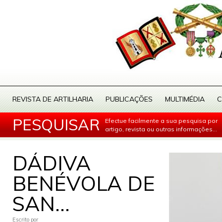
REVISTA DE ARTILHARIA
PUBLICAÇÕES
MULTIMÉDIA
C
PESQUISAR
Efectue facilmente a sua pesquisa por
artigo, revista ou outras informações...
DÁDIVA
BENÉVOLA DE
SAN...
Escrito por