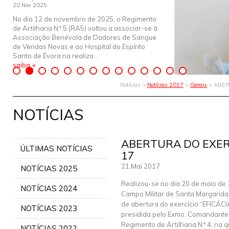
20 Nov 2025
No dia 12 de novembro de 2025, o Regimento
de Artilharia N.º 5 (RA5) voltou a associar-se à
Associação Benévola de Dadores de Sangue
de Vendas Novas e ao Hospital do Espírito
Santo de Évora na realiza...
saiba +
Notícias >
Notícias 2017
>
Gerais
> ABER
NOTÍCIAS
ABERTURA DO EXERC
ÚLTIMAS NOTÍCIAS
17
21 Mai 2017
NOTÍCIAS 2025
Realizou-se no dia 20 de maio de 
NOTÍCIAS 2024
Campo Militar de Santa Margarida
de abertura do exercício “EFICÁCI
NOTÍCIAS 2023
presidida pelo Exmo. Comandante
Regimento de Artilharia N.º 4, na 
NOTÍCIAS 2022