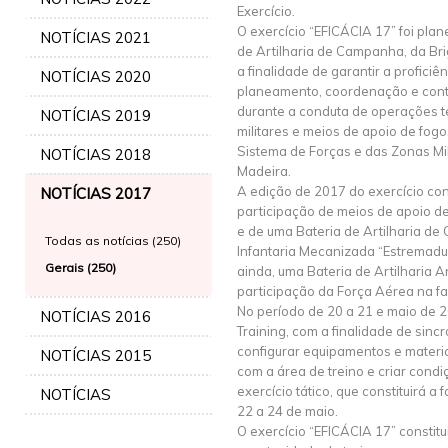
Exercício.
O exercício “EFICÁCIA 17” foi pla
NOTÍCIAS 2021
de Artilharia de Campanha, da B
a finalidade de garantir a proficiê
NOTÍCIAS 2020
planeamento, coordenação e contr
durante a conduta de operações t
NOTÍCIAS 2019
militares e meios de apoio de fog
Sistema de Forças e das Zonas Mi
NOTÍCIAS 2018
Madeira.
A edição de 2017 do exercício con
NOTÍCIAS 2017
participação de meios de apoio de
e de uma Bateria de Artilharia d
Todas as notícias (250)
Infantaria Mecanizada “Estremadur
Gerais (250)
ainda, uma Bateria de Artilharia A
participação da Força Aérea na fas
No período de 20 a 21 e maio de 
NOTÍCIAS 2016
Training, com a finalidade de sinc
configurar equipamentos e materiai
NOTÍCIAS 2015
com a área de treino e criar cond
exercício tático, que constituirá a 
NOTÍCIAS
22 a 24 de maio.
O exercício “EFICÁCIA 17” constit