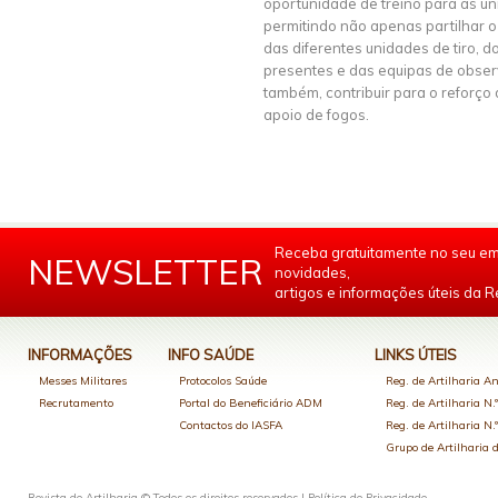
oportunidade de treino para as un
permitindo não apenas partilhar o
das diferentes unidades de tiro, 
presentes e das equipas de obse
também, contribuir para o reforç
apoio de fogos.
Receba gratuitamente no seu em
NEWSLETTER
novidades,
artigos e informações úteis da Re
INFORMAÇÕES
INFO SAÚDE
LINKS ÚTEIS
Messes Militares
Protocolos Saúde
Reg. de Artilharia An
Recrutamento
Portal do Beneficiário ADM
Reg. de Artilharia N.
Contactos do IASFA
Reg. de Artilharia N.
Grupo de Artilharia
Revista de Artilharia © Todos os direitos reservados |
Política de Privacidade