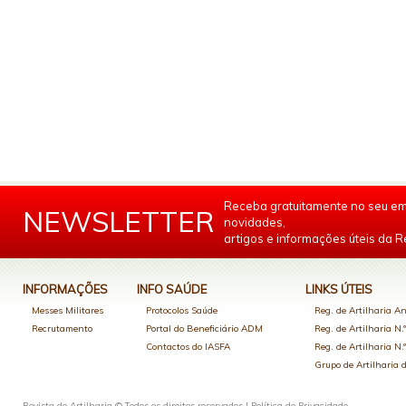
Receba gratuitamente no seu em
NEWSLETTER
novidades,
artigos e informações úteis da Re
INFORMAÇÕES
INFO SAÚDE
LINKS ÚTEIS
Messes Militares
Protocolos Saúde
Reg. de Artilharia An
Recrutamento
Portal do Beneficiário ADM
Reg. de Artilharia N.
Contactos do IASFA
Reg. de Artilharia N.
Grupo de Artilharia
Revista de Artilharia © Todos os direitos reservados |
Política de Privacidade