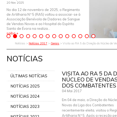
20 Nov 2025
No dia 12 de novembro de 2025, o Regimento
de Artilharia N.º 5 (RA5) voltou a associar-se à
Associação Benévola de Dadores de Sangue
de Vendas Novas e ao Hospital do Espírito
Santo de Évora na realiza...
saiba +
Notícias >
Notícias 2017
>
Gerais
> Visita ao RA 5 da Direção do Núcleo de 
NOTÍCIAS
VISITA AO RA 5 DA 
ÚLTIMAS NOTÍCIAS
NÚCLEO DE VENDAS
DOS COMBATENTES
NOTÍCIAS 2025
04 Mai 2017
NOTÍCIAS 2024
Em 04 de maio, a Direção do Núcl
Novas da Liga dos Combatentes
NOTÍCIAS 2023
recentemente eleita, visitou o Re
Artilharia N.º 5. Após a receção pe
NOTÍCIAS 2022