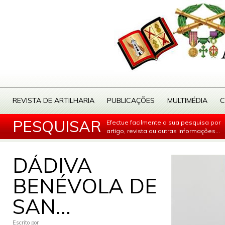
REVISTA DE ARTILHARIA
PUBLICAÇÕES
MULTIMÉDIA
C
PESQUISAR
Efectue facilmente a sua pesquisa por
artigo, revista ou outras informações...
DÁDIVA
BENÉVOLA DE
SAN...
Escrito por