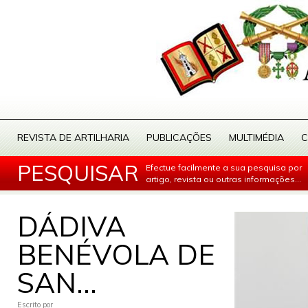
REVISTA DE ARTILHARIA
PUBLICAÇÕES
MULTIMÉDIA
C
PESQUISAR
Efectue facilmente a sua pesquisa por
artigo, revista ou outras informações...
DÁDIVA
BENÉVOLA DE
SAN...
Escrito por