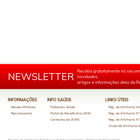
Receba gratuitamente no seu em
NEWSLETTER
novidades,
artigos e informações úteis da Re
INFORMAÇÕES
INFO SAÚDE
LINKS ÚTEIS
Messes Militares
Protocolos Saúde
Reg. de Artilharia An
Recrutamento
Portal do Beneficiário ADM
Reg. de Artilharia N.
Contactos do IASFA
Reg. de Artilharia N.
Grupo de Artilharia
Revista de Artilharia © Todos os direitos reservados |
Política de Privacidade