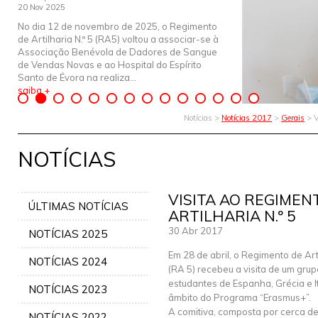
20 Nov 2025
No dia 12 de novembro de 2025, o Regimento
de Artilharia N.º 5 (RA5) voltou a associar-se à
Associação Benévola de Dadores de Sangue
de Vendas Novas e ao Hospital do Espírito
Santo de Évora na realiza...
saiba +
Notícias >
Notícias 2017
>
Gerais
> V
NOTÍCIAS
VISITA AO REGIMEN
ÚLTIMAS NOTÍCIAS
ARTILHARIA N.º 5
30 Abr 2017
NOTÍCIAS 2025
Em 28 de abril, o Regimento de Arti
NOTÍCIAS 2024
(RA 5) recebeu a visita de um gru
estudantes de Espanha, Grécia e It
NOTÍCIAS 2023
âmbito do Programa “Erasmus+”.
A comitiva, composta por cerca de
NOTÍCIAS 2022