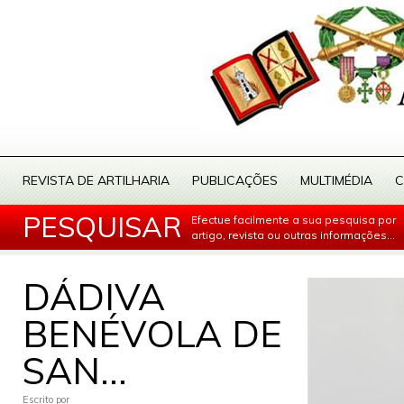
REVISTA DE ARTILHARIA
PUBLICAÇÕES
MULTIMÉDIA
C
PESQUISAR
Efectue facilmente a sua pesquisa por
artigo, revista ou outras informações...
DÁDIVA
BENÉVOLA DE
SAN...
Escrito por