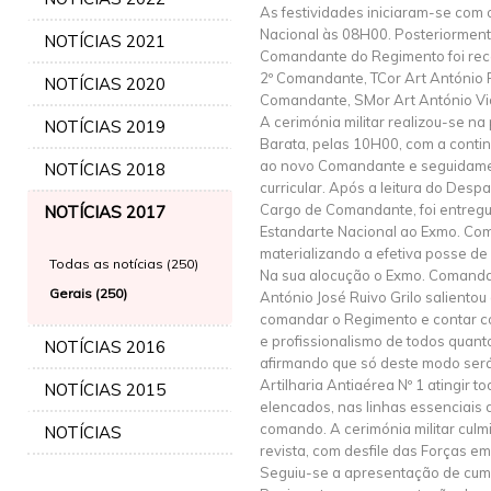
As festividades iniciaram-se com 
Nacional às 08H00. Posteriorment
NOTÍCIAS 2021
Comandante do Regimento foi rec
2º Comandante, TCor Art António 
NOTÍCIAS 2020
Comandante, SMor Art António Vi
A cerimónia militar realizou-se 
NOTÍCIAS 2019
Barata, pelas 10H00, com a conti
ao novo Comandante e seguidament
NOTÍCIAS 2018
curricular. Após a leitura do De
Cargo de Comandante, foi entregu
NOTÍCIAS 2017
Estandarte Nacional ao Exmo. Co
materializando a efetiva posse d
Todas as notícias (250)
Na sua alocução o Exmo. Comandan
Gerais (250)
António José Ruivo Grilo salientou
comandar o Regimento e contar c
e profissionalismo de todos quan
NOTÍCIAS 2016
afirmando que só deste modo ser
Artilharia Antiaérea Nº 1 atingir t
NOTÍCIAS 2015
elencados, nas linhas essenciais 
comando. A cerimónia militar cul
NOTÍCIAS
revista, com desfile das Forças e
Seguiu-se a apresentação de cum