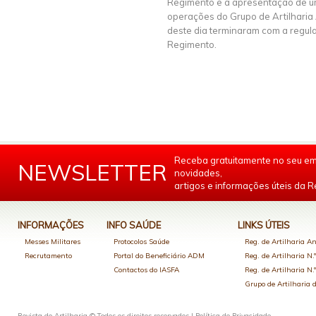
Regimento e a apresentação de um
operações do Grupo de Artilharia 
deste dia terminaram com a regul
Regimento.
Receba gratuitamente no seu em
NEWSLETTER
novidades,
artigos e informações úteis da Re
INFORMAÇÕES
INFO SAÚDE
LINKS ÚTEIS
Messes Militares
Protocolos Saúde
Reg. de Artilharia An
Recrutamento
Portal do Beneficiário ADM
Reg. de Artilharia N.
Contactos do IASFA
Reg. de Artilharia N.
Grupo de Artilharia
Revista de Artilharia © Todos os direitos reservados |
Política de Privacidade