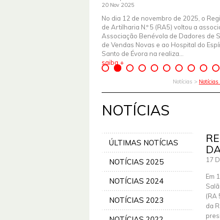
20 Nov 2025
No dia 12 de novembro de 2025, o Reg
de Artilharia N.º 5 (RA5) voltou a assoc
Associação Benévola de Dadores de 
de Vendas Novas e ao Hospital do Espír
Santo de Évora na realiza...
saiba +
Notícias >
Notícia
NOTÍCIAS
RE
ÚLTIMAS NOTÍCIAS
DA
17 D
NOTÍCIAS 2025
Em 1
NOTÍCIAS 2024
Salã
(RA 
NOTÍCIAS 2023
da R
pres
NOTÍCIAS 2022