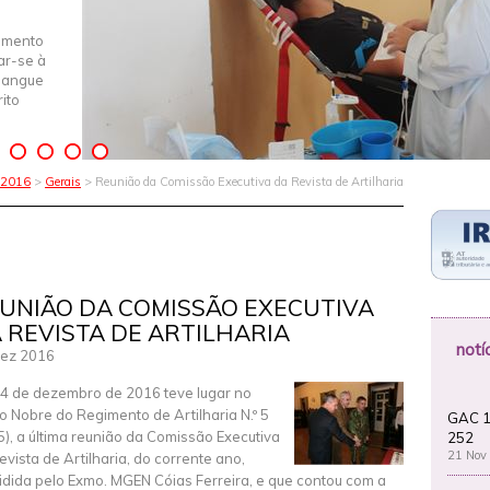
imento
iar-se à
Sangue
ito
s 2016
>
Gerais
> Reunião da Comissão Executiva da Revista de Artilharia
UNIÃO DA COMISSÃO EXECUTIVA
 REVISTA DE ARTILHARIA
notí
ez 2016
4 de dezembro de 2016 teve lugar no
o Nobre do Regimento de Artilharia N.º 5
GAC 1
5), a última reunião da Comissão Executiva
252
21 Nov
evista de Artilharia, do corrente ano,
idida pelo Exmo. MGEN Cóias Ferreira, e que contou com a