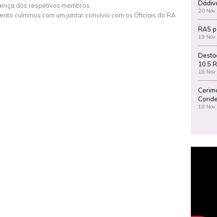
Dádiv
ença dos respetivos membros.
20 Nov
ento culminou com um jantar convívio com os Oficiais do RA
RA5 p
19 Nov
Desta
10.5 R
18 Nov
Cerim
Conde
18 Nov