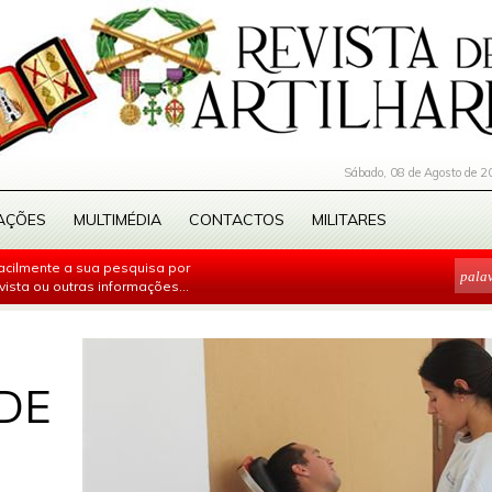
Sábado, 08 de Agosto de 2
AÇÕES
MULTIMÉDIA
CONTACTOS
MILITARES
facilmente a sua pesquisa por
evista ou outras informações...
DE