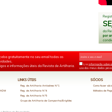
Regist
SE
da Rev
por a
condi
ceba gratuitamente no seu email todas as
vidades,
Li a
informação sobre a
igos e informações úteis da Revista de Artilharia.
uso dos meus dados pesso
LINKS ÚTEIS
SÓCIOS
Reg. de Artilharia Antiaérea N.º1
Como fazer sóci
o ADM
Reg. de Artilharia N.º4
Métodos de Pa
Reg. de Artilharia N.º5
Grupo de Artilharia de Campanha/BrigMec
s |
Política de Privacidade