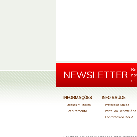
Re
NEWSLETTER
no
art
INFORMAÇÕES
INFO SAÚDE
Messes Militares
Protocolos Saúde
Recrutamento
Portal do Beneficiári
Contactos do IASFA
Revista de Artilharia © Todos os direitos reservado