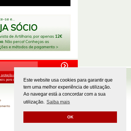
e-se e...
JA SÓCIO
ista de Artilharia, por apenas
12€
no
. Não perca! Conheças as
ções e métodos de pagamento >
 proteção de dados
e aceito o processamento e
ais para os fins mencionados.
Este website usa cookies para garantir que
tem uma melhor experiência de utilização.
PAGAMENTOS ONLINE
Ao navegar está a concordar com a sua
o
utilização.
Saiba mais
gamento
OK
Site by
omsite.com