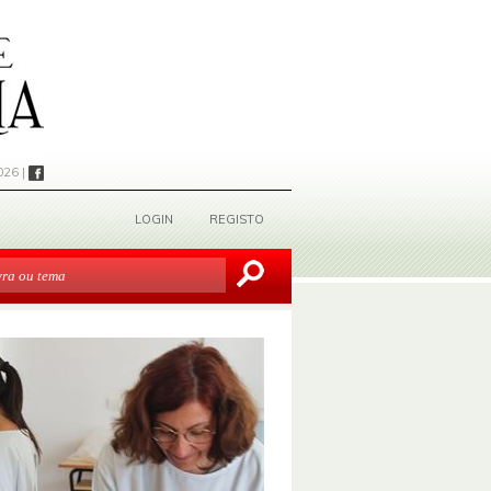
026 |
LOGIN
REGISTO