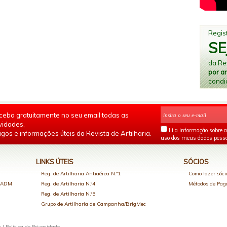
Regist
SE
da Rev
por a
condi
ceba gratuitamente no seu email todas as
vidades,
Li a
informação sobre a
igos e informações úteis da Revista de Artilharia.
uso dos meus dados pesso
LINKS ÚTEIS
SÓCIOS
Reg. de Artilharia Antiaérea N.º1
Como fazer sóci
o ADM
Reg. de Artilharia N.º4
Métodos de Pa
Reg. de Artilharia N.º5
Grupo de Artilharia de Campanha/BrigMec
s |
Política de Privacidade