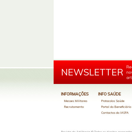
Re
NEWSLETTER
no
art
INFORMAÇÕES
INFO SAÚDE
Messes Militares
Protocolos Saúde
Recrutamento
Portal do Beneficiári
Contactos do IASFA
Revista de Artilharia © Todos os direitos reservado