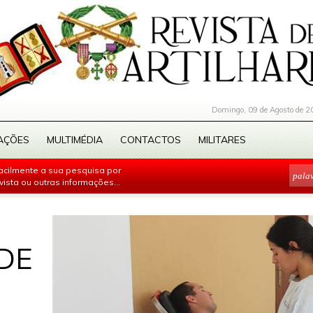
Domingo, 09 de Agosto de 2
AÇÕES
MULTIMÉDIA
CONTACTOS
MILITARES
facilmente a sua pesquisa por
evista ou outras informações...
DE