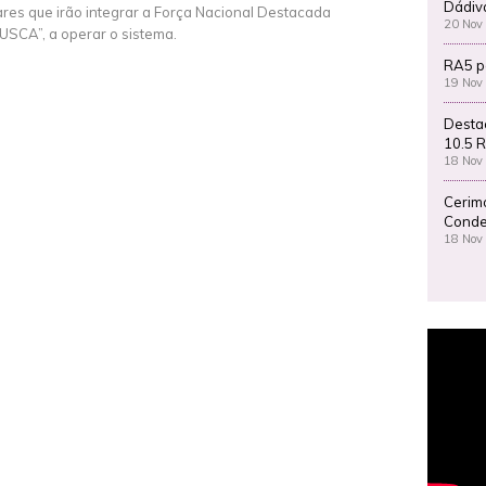
Dádiv
tares que irão integrar a Força Nacional Destacada
20 Nov
USCA”, a operar o sistema.
RA5 p
19 Nov
Desta
10.5 R
18 Nov
Cerim
Conde
18 Nov