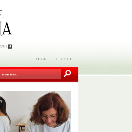
026 |
LOGIN
REGISTO