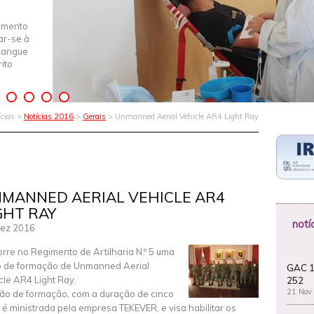
imento
iar-se à
Sangue
ito
ícias >
Notícias 2016
>
Gerais
> Unmanned Aerial Vehicle AR4 Light Ray
MANNED AERIAL VEHICLE AR4
GHT RAY
notí
ez 2016
rre no Regimento de Artilharia N.º 5 uma
 de formação de Unmanned Aerial
GAC 1
cle AR4 Light Ray.
252
21 Nov
ão de formação, com a duração de cinco
, é ministrada pela empresa TEKEVER, e visa habilitar os