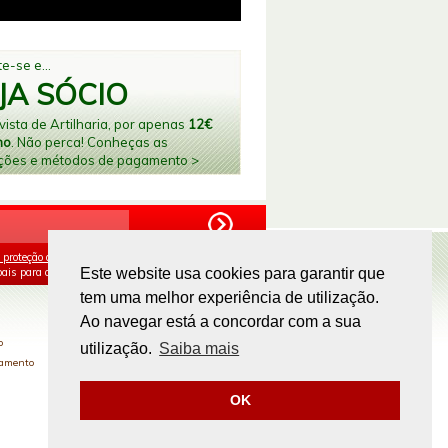
e-se e...
JA SÓCIO
ista de Artilharia, por apenas
12€
no
. Não perca! Conheças as
ções e métodos de pagamento >
 proteção de dados
e aceito o processamento e
ais para os fins mencionados.
Este website usa cookies para garantir que
tem uma melhor experiência de utilização.
PAGAMENTOS ONLINE
Ao navegar está a concordar com a sua
o
utilização.
Saiba mais
gamento
OK
Site by
omsite.com