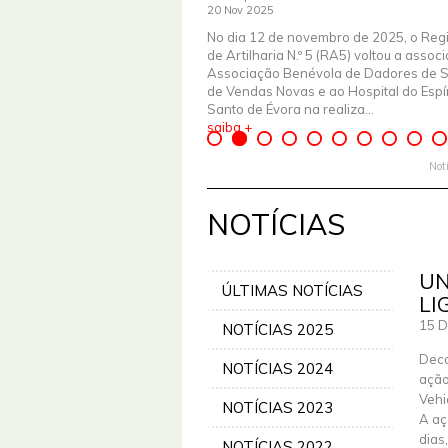
20 Nov 2025
No dia 12 de novembro de 2025, o Reg
de Artilharia N.º 5 (RA5) voltou a assoc
Associação Benévola de Dadores de 
de Vendas Novas e ao Hospital do Espír
Santo de Évora na realiza...
saiba +
Not
NOTÍCIAS
UN
ÚLTIMAS NOTÍCIAS
LI
15 D
NOTÍCIAS 2025
Deco
NOTÍCIAS 2024
ação
Vehi
NOTÍCIAS 2023
A aç
dias
NOTÍCIAS 2022