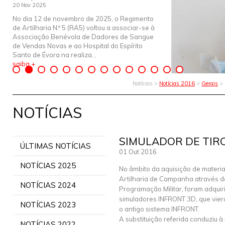
20 Nov 2025
No dia 12 de novembro de 2025, o Regimento
de Artilharia N.º 5 (RA5) voltou a associar-se à
Associação Benévola de Dadores de Sangue
de Vendas Novas e ao Hospital do Espírito
Santo de Évora na realiza...
saiba +
Notícias >
Notícias 2016
>
Gerais
> 
NOTÍCIAS
SIMULADOR DE TIR
ÚLTIMAS NOTÍCIAS
01 Out 2016
NOTÍCIAS 2025
No âmbito da aquisição de materia
Artilharia de Campanha através d
NOTÍCIAS 2024
Programação Militar, foram adquir
simuladores INFRONT 3D, que viera
NOTÍCIAS 2023
o antigo sistema INFRONT.
A substituição referida conduziu à
NOTÍCIAS 2022