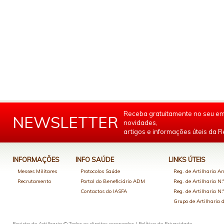
Receba gratuitamente no seu em
NEWSLETTER
novidades,
artigos e informações úteis da Re
INFORMAÇÕES
INFO SAÚDE
LINKS ÚTEIS
Messes Militares
Protocolos Saúde
Reg. de Artilharia An
Recrutamento
Portal do Beneficiário ADM
Reg. de Artilharia N.
Contactos do IASFA
Reg. de Artilharia N.
Grupo de Artilharia
Revista de Artilharia © Todos os direitos reservados |
Política de Privacidade