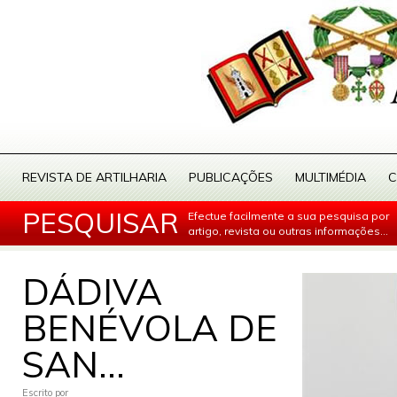
REVISTA DE ARTILHARIA
PUBLICAÇÕES
MULTIMÉDIA
C
PESQUISAR
Efectue facilmente a sua pesquisa por
artigo, revista ou outras informações...
DÁDIVA
BENÉVOLA DE
SAN...
Escrito por