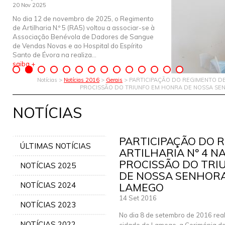
20 Nov 2025
No dia 12 de novembro de 2025, o Regimento
de Artilharia N.º 5 (RA5) voltou a associar-se à
Associação Benévola de Dadores de Sangue
de Vendas Novas e ao Hospital do Espírito
Santo de Évora na realiza...
saiba +
Notícias >
Notícias 2016
>
Gerais
> PARTICIPAÇÃO DO REGIMENTO DE
PROCISSÃO DO TRIUNFO EM HONRA DE NOSSA SE
NOTÍCIAS
PARTICIPAÇÃO DO 
ÚLTIMAS NOTÍCIAS
ARTILHARIA Nº 4 N
PROCISSÃO DO TRI
NOTÍCIAS 2025
DE NOSSA SENHORA
NOTÍCIAS 2024
LAMEGO
14 Set 2016
NOTÍCIAS 2023
No dia 8 de setembro de 2016 rea
NOTÍCIAS 2022