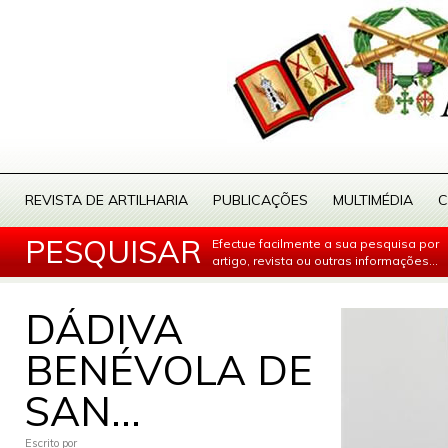
REVISTA DE ARTILHARIA
PUBLICAÇÕES
MULTIMÉDIA
C
PESQUISAR
Efectue facilmente a sua pesquisa por
artigo, revista ou outras informações...
DÁDIVA
BENÉVOLA DE
SAN...
Escrito por