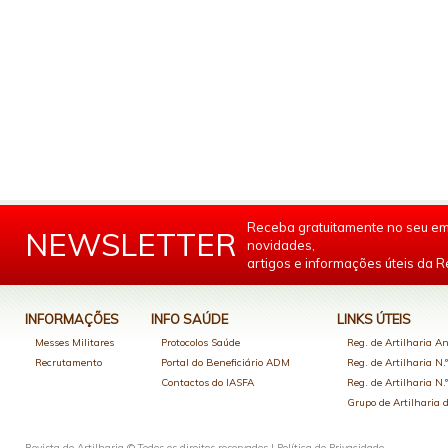
Receba gratuitamente no seu em
NEWSLETTER
novidades,
artigos e informações úteis da Re
INFORMAÇÕES
INFO SAÚDE
LINKS ÚTEIS
Messes Militares
Protocolos Saúde
Reg. de Artilharia An
Recrutamento
Portal do Beneficiário ADM
Reg. de Artilharia N.
Contactos do IASFA
Reg. de Artilharia N.
Grupo de Artilharia
Revista de Artilharia © Todos os direitos reservados |
Política de Privacidade