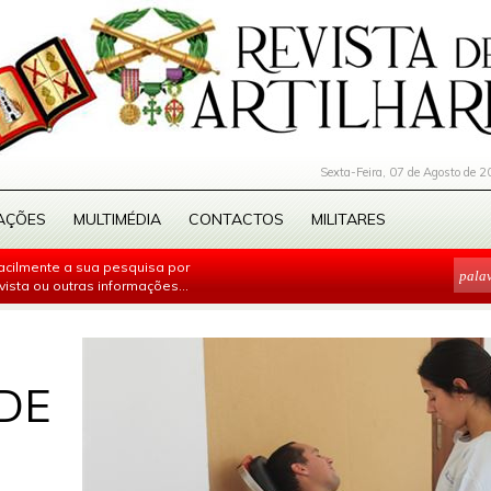
Sexta-Feira, 07 de Agosto de 2
AÇÕES
MULTIMÉDIA
CONTACTOS
MILITARES
facilmente a sua pesquisa por
evista ou outras informações...
DE