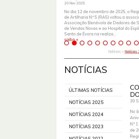
20 Nov 2025
No dia 12 de novembro de 2025, o Reg
de Artilharia N.º 5 (RA5) voltou a assoc
Associação Benévola de Dadores de 
de Vendas Novas e ao Hospital do Espír
Santo de Évora na realiza...
saiba +
Notícias >
Notícias
NOTÍCIAS
CO
ÚLTIMAS NOTÍCIAS
DO
30 S
NOTÍCIAS 2025
No â
NOTÍCIAS 2024
Aniv
N.º 
NOTÍCIAS 2023
de 2
Regi
NOTÍCIAS 2022