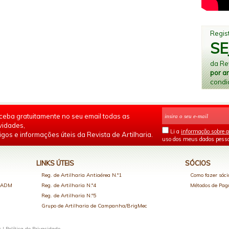
Regist
SE
da Rev
por a
condi
ceba gratuitamente no seu email todas as
vidades,
Li a
informação sobre a
igos e informações úteis da Revista de Artilharia.
uso dos meus dados pesso
LINKS ÚTEIS
SÓCIOS
Reg. de Artilharia Antiaérea N.º1
Como fazer sóci
o ADM
Reg. de Artilharia N.º4
Métodos de Pa
Reg. de Artilharia N.º5
Grupo de Artilharia de Campanha/BrigMec
s |
Política de Privacidade