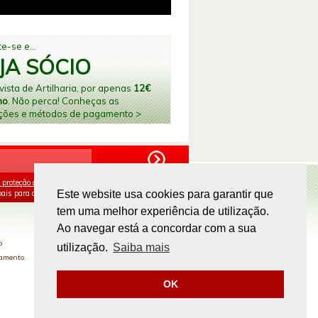
e-se e...
JA SÓCIO
ista de Artilharia, por apenas
12€
no
. Não perca! Conheças as
ções e métodos de pagamento >
 proteção de dados
e aceito o processamento e
ais para os fins mencionados.
Este website usa cookies para garantir que
tem uma melhor experiência de utilização.
PAGAMENTOS ONLINE
Ao navegar está a concordar com a sua
o
utilização.
Saiba mais
gamento
OK
Site by
omsite.com