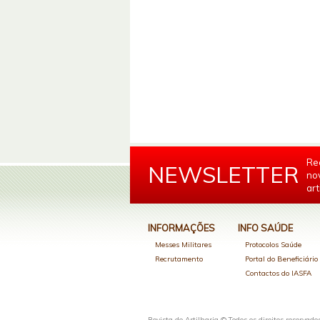
Re
NEWSLETTER
no
art
INFORMAÇÕES
INFO SAÚDE
Messes Militares
Protocolos Saúde
Recrutamento
Portal do Beneficiári
Contactos do IASFA
Revista de Artilharia © Todos os direitos reservado