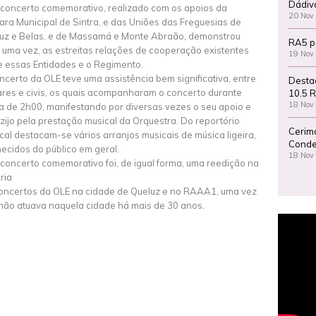
Dádiv
 concerto comemorativo, realizado com os apoios da
20 Nov
ra Municipal de Sintra, e das Uniões das Freguesias de
uz e Belas, e de Massamá e Monte Abraão, demonstrou
RA5 p
 uma vez, as estreitas relações de cooperação existentes
19 Nov
e essas Entidades e o Regimento.
ncerto da OLE teve uma assistência bem significativa, entre
Desta
tares e civis, os quais acompanharam o concerto durante
10.5 R
18 Nov
a de 2h00, manifestando por diversas vezes o seu apoio e
zijo pela prestação musical da Orquestra. Do reportório
Cerim
cal destacam-se vários arranjos musicais de música ligeira,
Conde
ecidos do público em geral.
18 Nov
 concerto comemorativo foi, de igual forma, uma reedição na
ria
oncertos da OLE na cidade de Queluz e no RAAA1, uma vez
não atuava naquela cidade há mais de 30 anos.