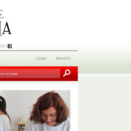
026 |
LOGIN
REGISTO