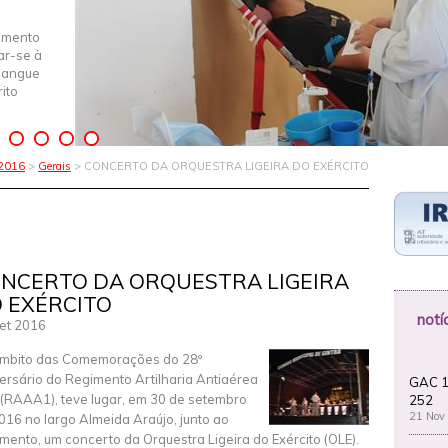
imento
iar-se à
Sangue
ito
 2016
>
Gerais
> CONCERTO DA ORQUESTRA LIGEIRA DO EXÉRCITO
NCERTO DA ORQUESTRA LIGEIRA
 EXÉRCITO
notí
et 2016
mbito das Comemorações do 28º
ersário do Regimento Artilharia Antiaérea
GAC 1
1 (RAAA1), teve lugar, em 30 de setembro
252
21 Nov
016 no largo Almeida Araújo, junto ao
mento, um concerto da Orquestra Ligeira do Exército (OLE).