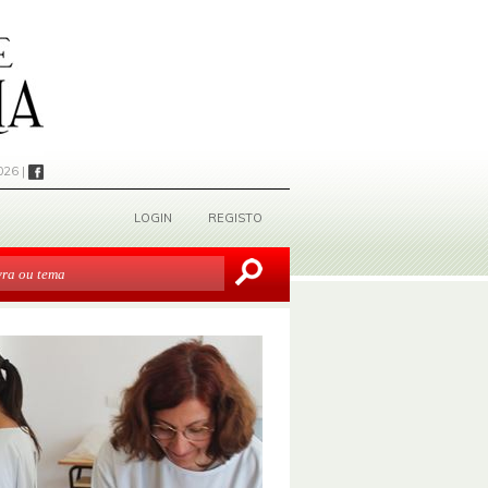
026 |
LOGIN
REGISTO