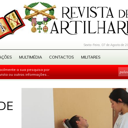
Sexta-Feira, 07 de Agosto de 2
AÇÕES
MULTIMÉDIA
CONTACTOS
MILITARES
facilmente a sua pesquisa por
evista ou outras informações...
DE