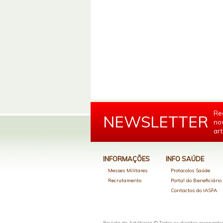
Re
NEWSLETTER
no
art
INFORMAÇÕES
INFO SAÚDE
Messes Militares
Protocolos Saúde
Recrutamento
Portal do Beneficiári
Contactos do IASFA
Revista de Artilharia © Todos os direitos reservado