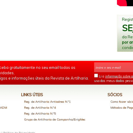
Regist
SE
da Rev
por a
condi
ceba gratuitamente no seu email todas as
vidades,
Li a
informação sobre a
igos e informações úteis da Revista de Artilharia.
uso dos meus dados pesso
LINKS ÚTEIS
SÓCIOS
Reg. de Artilharia Antiaérea N.º1
Como fazer sóci
o ADM
Reg. de Artilharia N.º4
Métodos de Pa
Reg. de Artilharia N.º5
Grupo de Artilharia de Campanha/BrigMec
s |
Política de Privacidade