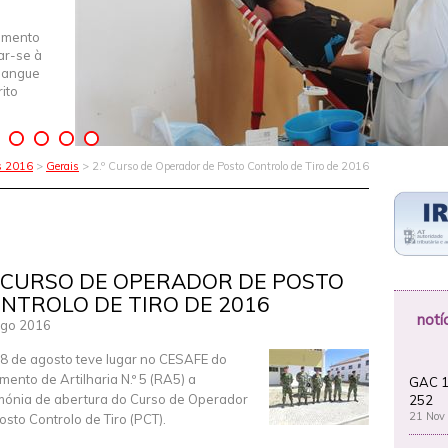
imento
iar-se à
Sangue
ito
as 2016
>
Gerais
> 2.º Curso de Operador de Posto Controlo de Tiro de 2016
º CURSO DE OPERADOR DE POSTO
NTROLO DE TIRO DE 2016
notí
Ago 2016
8 de agosto teve lugar no CESAFE do
mento de Artilharia N.º 5 (RA5) a
GAC 1
mónia de abertura do Curso de Operador
252
21 Nov
osto Controlo de Tiro (PCT).