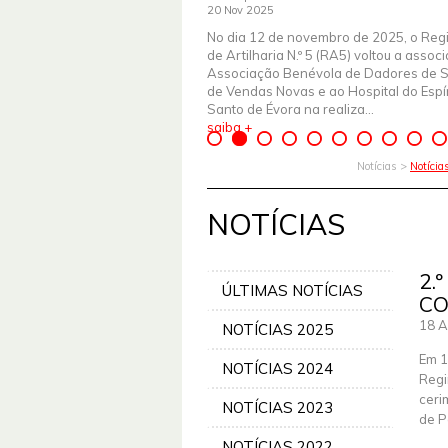
20 Nov 2025
No dia 12 de novembro de 2025, o Reg
de Artilharia N.º 5 (RA5) voltou a assoc
Associação Benévola de Dadores de 
de Vendas Novas e ao Hospital do Espír
Santo de Évora na realiza...
saiba +
Notícias >
Notíci
NOTÍCIAS
2.
ÚLTIMAS NOTÍCIAS
CO
18 
NOTÍCIAS 2025
Em 1
NOTÍCIAS 2024
Regi
ceri
NOTÍCIAS 2023
de P
NOTÍCIAS 2022