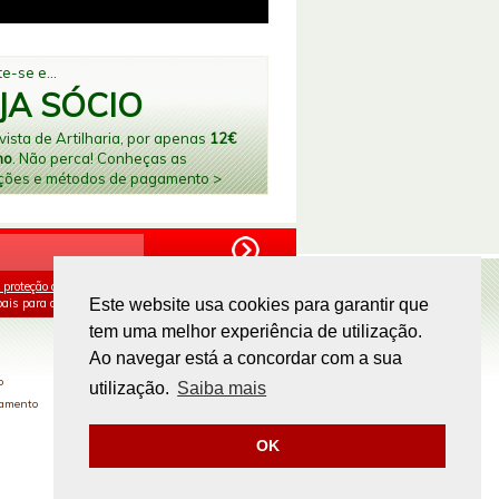
e-se e...
JA SÓCIO
ista de Artilharia, por apenas
12€
no
. Não perca! Conheças as
ções e métodos de pagamento >
 proteção de dados
e aceito o processamento e
ais para os fins mencionados.
Este website usa cookies para garantir que
tem uma melhor experiência de utilização.
PAGAMENTOS ONLINE
Ao navegar está a concordar com a sua
o
utilização.
Saiba mais
gamento
OK
Site by
omsite.com