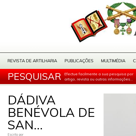
REVISTA DE ARTILHARIA
PUBLICAÇÕES
MULTIMÉDIA
C
PESQUISAR
Efectue facilmente a sua pesquisa por
artigo, revista ou outras informações...
DÁDIVA
BENÉVOLA DE
SAN...
Escrito por