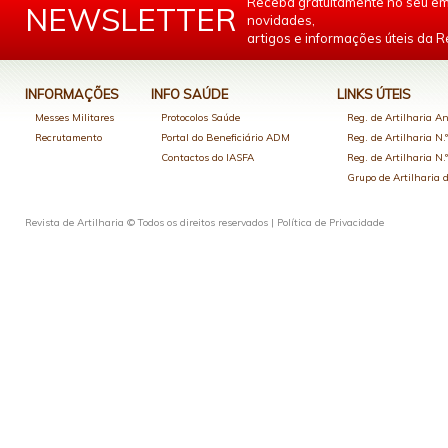
Receba gratuitamente no seu em
NEWSLETTER
novidades,
artigos e informações úteis da Re
INFORMAÇÕES
INFO SAÚDE
LINKS ÚTEIS
Messes Militares
Protocolos Saúde
Reg. de Artilharia An
Recrutamento
Portal do Beneficiário ADM
Reg. de Artilharia N.
Contactos do IASFA
Reg. de Artilharia N.
Grupo de Artilharia
Revista de Artilharia © Todos os direitos reservados |
Política de Privacidade