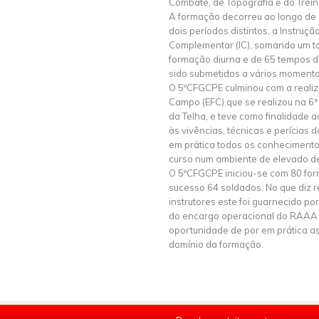
Combate, de Topografia e do Treino
A formação decorreu ao longo de
dois períodos distintos, a Instrução
Complementar (IC), somando um t
formação diurna e de 65 tempos d
sido submetidos a vários momento
O 5ºCFGCPE culminou com a realiza
Campo (EFC) que se realizou na 6ª
da Telha, e teve como finalidade 
às vivências, técnicas e perícias
em prática todos os conheciment
curso num ambiente de elevado des
O 5ºCFGCPE iniciou-se com 80 fo
sucesso 64 soldados. No que diz r
instrutores este foi guarnecido po
do encargo operacional do RAAA1 
oportunidade de por em prática a
domínio da formação.