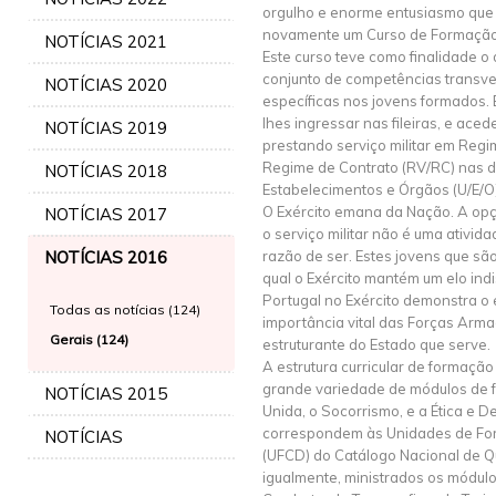
orgulho e enorme entusiasmo que
novamente um Curso de Formação 
NOTÍCIAS 2021
Este curso teve como finalidade 
conjunto de competências transve
NOTÍCIAS 2020
específicas nos jovens formados.
lhes ingressar nas fileiras, e ace
NOTÍCIAS 2019
prestando serviço militar em Regi
Regime de Contrato (RV/RC) nas d
NOTÍCIAS 2018
Estabelecimentos e Órgãos (U/E/O)
O Exército emana da Nação. A opç
NOTÍCIAS 2017
o serviço militar não é uma ativid
NOTÍCIAS 2016
razão de ser. Estes jovens que s
qual o Exército mantém um elo indi
Portugal no Exército demonstra o
Todas as notícias (124)
importância vital das Forças Arma
Gerais (124)
estruturante do Estado que serve.
A estrutura curricular de formaç
grande variedade de módulos de
NOTÍCIAS 2015
Unida, o Socorrismo, e a Ética e D
correspondem às Unidades de Fo
NOTÍCIAS
(UFCD) do Catálogo Nacional de Qu
igualmente, ministrados os módulo