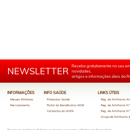
Receba gratuitamente no seu em
NEWSLETTER
novidades,
artigos e informações úteis da Re
INFORMAÇÕES
INFO SAÚDE
LINKS ÚTEIS
Messes Militares
Protocolos Saúde
Reg. de Artilharia An
Recrutamento
Portal do Beneficiário ADM
Reg. de Artilharia N.
Contactos do IASFA
Reg. de Artilharia N.
Grupo de Artilharia
Revista de Artilharia © Todos os direitos reservados |
Política de Privacidade