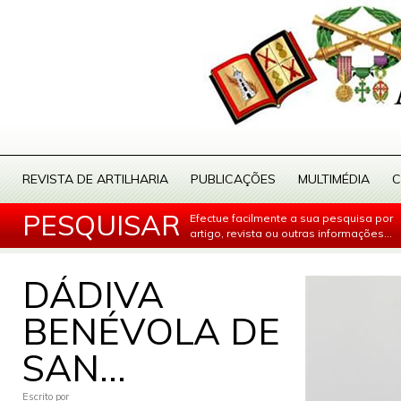
REVISTA DE ARTILHARIA
PUBLICAÇÕES
MULTIMÉDIA
C
PESQUISAR
Efectue facilmente a sua pesquisa por
artigo, revista ou outras informações...
DÁDIVA
BENÉVOLA DE
SAN...
Escrito por