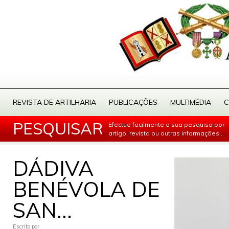
REVISTA DE ARTILHARIA
PUBLICAÇÕES
MULTIMÉDIA
C
PESQUISAR
Efectue facilmente a sua pesquisa por
artigo, revista ou outras informações...
DÁDIVA
BENÉVOLA DE
SAN...
Escrito por