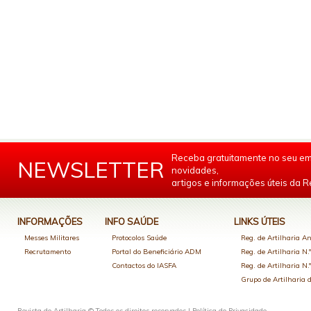
Receba gratuitamente no seu em
NEWSLETTER
novidades,
artigos e informações úteis da Re
INFORMAÇÕES
INFO SAÚDE
LINKS ÚTEIS
Messes Militares
Protocolos Saúde
Reg. de Artilharia An
Recrutamento
Portal do Beneficiário ADM
Reg. de Artilharia N.
Contactos do IASFA
Reg. de Artilharia N.
Grupo de Artilharia
Revista de Artilharia © Todos os direitos reservados |
Política de Privacidade