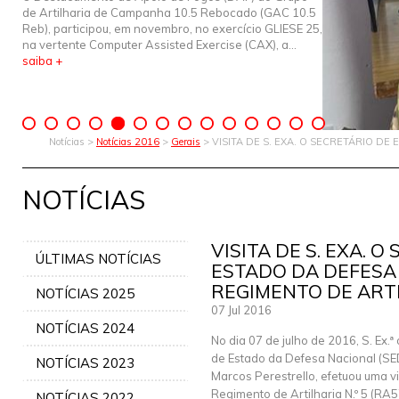
de Artilharia de Campanha 10.5 Rebocado (GAC 10.5
Reb), participou, em novembro, no exercício GLIESE 25,
na vertente Computer Assisted Exercise (CAX), a...
saiba +
Notícias >
Notícias 2016
>
Gerais
> VISITA DE S. EXA. O SECRETÁRIO D
NOTÍCIAS
VISITA DE S. EXA. O
ÚLTIMAS NOTÍCIAS
ESTADO DA DEFESA
REGIMENTO DE ARTI
NOTÍCIAS 2025
07 Jul 2016
NOTÍCIAS 2024
No dia 07 de julho de 2016, S. Ex.ª
de Estado da Defesa Nacional (SED
NOTÍCIAS 2023
Marcos Perestrello, efetuou uma vi
Regimento de Artilharia N.º 5 (RA5
NOTÍCIAS 2022