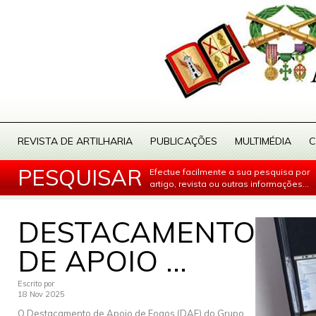
REVISTA DE ARTILHARIA
PUBLICAÇÕES
MULTIMÉDIA
C
PESQUISAR
Efectue facilmente a sua pesquisa por
artigo, revista ou outras informações...
DESTACAMENTO
DE APOIO ...
Escrito por
18 Nov 2025
O Destacamento de Apoio de Fogos (DAF) do Grupo