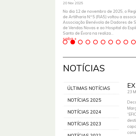
20 Nov 2025
No dia 12 de novembro de 2025, o Reg
de Artilharia N.º 5 (RA5) voltou a assoc
Associação Benévola de Dadores de 
de Vendas Novas e ao Hospital do Espír
Santo de Évora na realiza...
saiba +
NOTÍCIAS
EX
ÚLTIMAS NOTÍCIAS
23 M
NOTÍCIAS 2025
Deco
Marg
NOTÍCIAS 2024
“EFI
dest
NOTÍCIAS 2023
capa
cons
NOTÍCIAS 2022