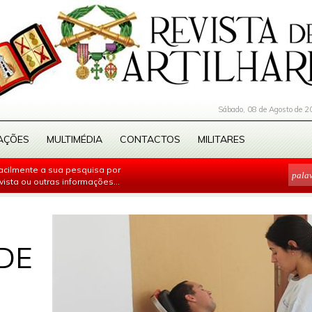
Sábado, 08 de Agosto de 2
AÇÕES
MULTIMÉDIA
CONTACTOS
MILITARES
facilmente a sua pesquisa por
evista ou outras informações...
DE