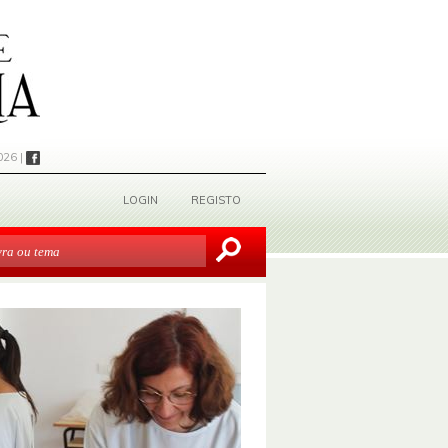
026 |
LOGIN
REGISTO