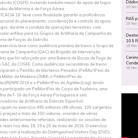
Dádiv
xército (COSFE), incluindo também meios de apoio de fogos
20 Nov
ndos da Marinha e da Força Aérea.
FICÁCIA 16” teve como finalidade garantir a proficiência
RA5 p
acional do planeamento, coordenação e controlo do apoio
19 Nov
ogos, durante a conduta de operações terrestres, com
icular enfâse para os Grupos de Artilharia de Campanha do
Desta
ema de Forças do Exército.
10.5 R
 exercício teve como audiência primária de treino o Grupo de
18 Nov
lharia de Campanha (GAC) da Brigada de Intervenção
Cerim
gInt) que foi reforçado por uma Bateria de Bocas de Fogo de
Conde
 GAC da COSFE. Como audiências secundárias de treino
18 Nov
iciparam o Pelotão de Morteiros Pesados (PelMortPes) da
 Militar da Madeira (ZMM), o PelMortPes do
ec(R)/NRF2016 e o PelMortPes do AgrMec(Lag), tendo
a participado um PelMortPes do Corpo de Fuzileiros, uma
lha de F-16 da Força Aérea Portuguesa e seis
rvadores de Artilharia do Exército Espanhol.
icipam no exercício 495 militares (48 oficiais, 100 sargentos
5 praças) e mais de 100 viaturas, oriundos de várias
ades anteriormente referidas, realizando-se sessões de
s reais nos dias 18, 19 e 20 de maio de 2016. O exercício
inou com a realização do Distinguished Visitors Day (DVD),