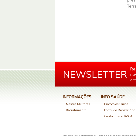
pres
Terr
Re
NEWSLETTER
no
art
INFORMAÇÕES
INFO SAÚDE
Messes Militares
Protocolos Saúde
Recrutamento
Portal do Beneficiári
Contactos do IASFA
Revista de Artilharia © Todos os direitos reservado