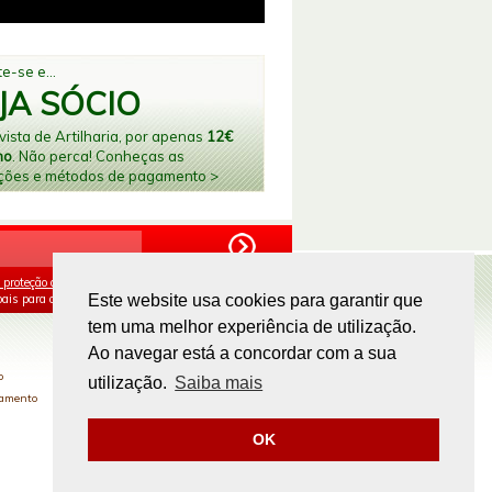
e-se e...
JA SÓCIO
ista de Artilharia, por apenas
12€
no
. Não perca! Conheças as
ções e métodos de pagamento >
 proteção de dados
e aceito o processamento e
ais para os fins mencionados.
Este website usa cookies para garantir que
tem uma melhor experiência de utilização.
PAGAMENTOS ONLINE
Ao navegar está a concordar com a sua
o
utilização.
Saiba mais
gamento
OK
Site by
omsite.com