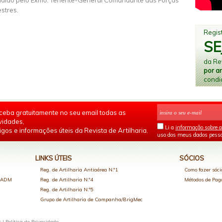
idido pelo Exmo. Tenente-General Comandante das Forças
estres.
Regist
SE
da Rev
por a
condi
ceba gratuitamente no seu email todas as
vidades,
Li a
informação sobre a
igos e informações úteis da Revista de Artilharia.
uso dos meus dados pesso
LINKS ÚTEIS
SÓCIOS
Reg. de Artilharia Antiaérea N.º1
Como fazer sóci
o ADM
Reg. de Artilharia N.º4
Métodos de Pa
Reg. de Artilharia N.º5
Grupo de Artilharia de Campanha/BrigMec
s |
Política de Privacidade