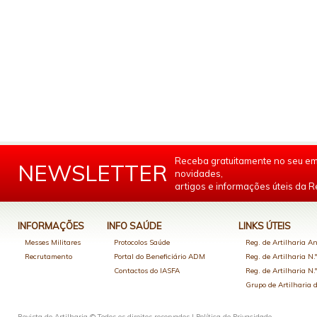
Receba gratuitamente no seu em
NEWSLETTER
novidades,
artigos e informações úteis da Re
INFORMAÇÕES
INFO SAÚDE
LINKS ÚTEIS
Messes Militares
Protocolos Saúde
Reg. de Artilharia An
Recrutamento
Portal do Beneficiário ADM
Reg. de Artilharia N.
Contactos do IASFA
Reg. de Artilharia N.
Grupo de Artilharia
Revista de Artilharia © Todos os direitos reservados |
Política de Privacidade