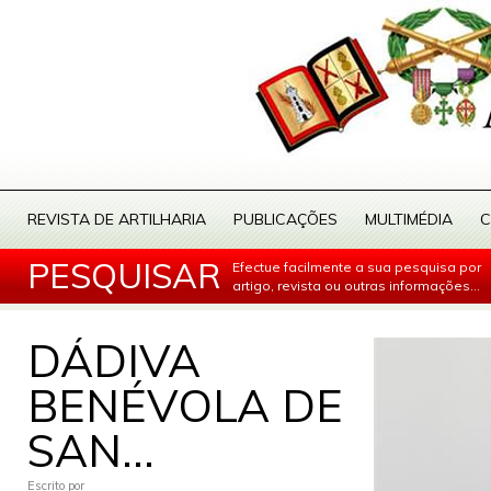
REVISTA DE ARTILHARIA
PUBLICAÇÕES
MULTIMÉDIA
C
PESQUISAR
Efectue facilmente a sua pesquisa por
artigo, revista ou outras informações...
DÁDIVA
BENÉVOLA DE
SAN...
Escrito por