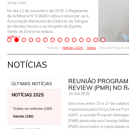
20 Nov 2025
No dia 12 de novembro de 2025, o Regimento
de Artilharia N.º 5 (RA5) voltou a associar-se à
Associação Benévola de Dadores de Sangue
de Vendas Novas e ao Hospital do Espírito
Santo de Évora na realiza...
saiba +
Notícias >
Notícias 2025
>
Gerais
> Reunião Program 
NOTÍCIAS
REUNIÃO PROGRA
ÚLTIMAS NOTÍCIAS
REVIEW (PMR) NO 
20 Out 2025
NOTÍCIAS 2025
Decorreu entre 15 e 17 de outubr
Todas as notícias (183)
organizada pela Força Aérea Por
(FAP), a reunião Program Manag
Gerais (182)
(PMR) dedicada aos Foreign Milita
(FMS) associados à capacidade Li