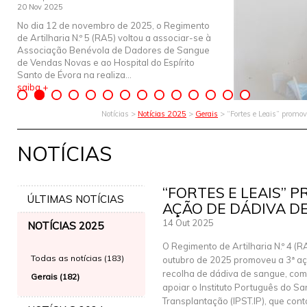
20 Nov 2025
No dia 12 de novembro de 2025, o Regimento
de Artilharia N.º 5 (RA5) voltou a associar-se à
Associação Benévola de Dadores de Sangue
de Vendas Novas e ao Hospital do Espírito
Santo de Évora na realiza...
saiba +
Notícias >
Notícias 2025
>
Gerais
> “Fortes e Leais” promo
NOTÍCIAS
“FORTES E LEAIS” 
ÚLTIMAS NOTÍCIAS
AÇÃO DE DÁDIVA D
14 Out 2025
NOTÍCIAS 2025
O Regimento de Artilharia N.º 4 (R
Todas as notícias (183)
outubro de 2025 promoveu a 3ª a
recolha de dádiva de sangue, com 
Gerais (182)
apoiar o Instituto Português do S
Transplantação (IPST.IP), que cont