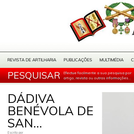
REVISTA DE ARTILHARIA
PUBLICAÇÕES
MULTIMÉDIA
C
PESQUISAR
Efectue facilmente a sua pesquisa por
artigo, revista ou outras informações...
DÁDIVA
BENÉVOLA DE
SAN...
Escrito por