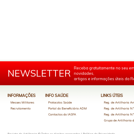
Receba gratuitamente no seu em
NEWSLETTER
novidades,
artigos e informações úteis da Re
INFORMAÇÕES
INFO SAÚDE
LINKS ÚTEIS
Messes Militares
Protocolos Saúde
Reg. de Artilharia An
Recrutamento
Portal do Beneficiário ADM
Reg. de Artilharia N.
Contactos do IASFA
Reg. de Artilharia N.
Grupo de Artilharia
Revista de Artilharia © Todos os direitos reservados |
Política de Privacidade