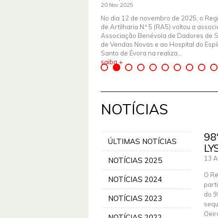
20 Nov 2025
No dia 12 de novembro de 2025, o Reg
de Artilharia N.º 5 (RA5) voltou a assoc
Associação Benévola de Dadores de 
de Vendas Novas e ao Hospital do Espír
Santo de Évora na realiza...
saiba +
NOTÍCIAS
98
ÚLTIMAS NOTÍCIAS
LY
13 A
NOTÍCIAS 2025
O Re
NOTÍCIAS 2024
part
do 9
NOTÍCIAS 2023
sequ
Oeir
NOTÍCIAS 2022