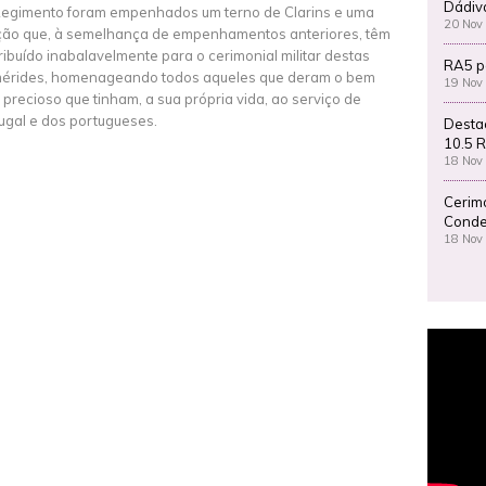
Dádiv
egimento foram empenhados um terno de Clarins e uma
20 Nov
ão que, à semelhança de empenhamentos anteriores, têm
ribuído inabalavelmente para o cerimonial militar destas
RA5 p
érides, homenageando todos aqueles que deram o bem
19 Nov
 precioso que tinham, a sua própria vida, ao serviço de
ugal e dos portugueses.
Desta
10.5 R
18 Nov
Cerim
Conde
18 Nov