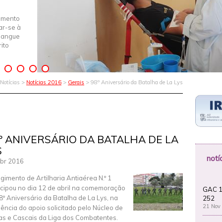
imento
iar-se à
Sangue
ito
Notícias >
Notícias 2016
>
Gerais
> 98º Aniversário da Batalha de La Lys
º ANIVERSÁRIO DA BATALHA DE LA
S
notí
br 2016
gimento de Artilharia Antiaérea N.º 1
icipou no dia 12 de abril na comemoração
GAC 1
8º Aniversário da Batalha de La Lys, na
252
21 Nov
ência do apoio solicitado pelo Núcleo de
as e Cascais da Liga dos Combatentes.