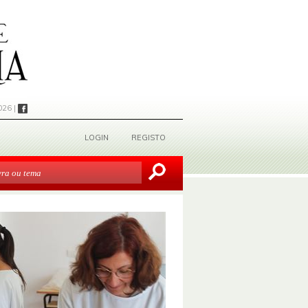
026 |
LOGIN
REGISTO