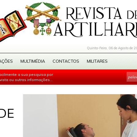
Quinta-Feira, 06 de Agosto de 2
AÇÕES
MULTIMÉDIA
CONTACTOS
MILITARES
facilmente a sua pesquisa por
evista ou outras informações...
DE