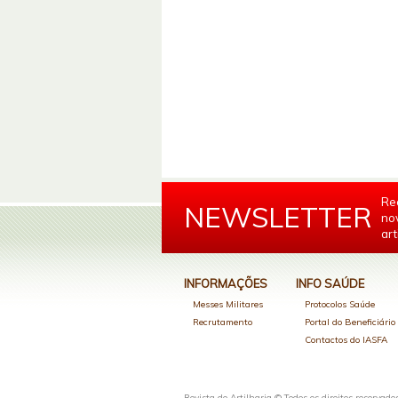
Re
NEWSLETTER
no
art
INFORMAÇÕES
INFO SAÚDE
Messes Militares
Protocolos Saúde
Recrutamento
Portal do Beneficiári
Contactos do IASFA
Revista de Artilharia © Todos os direitos reservado