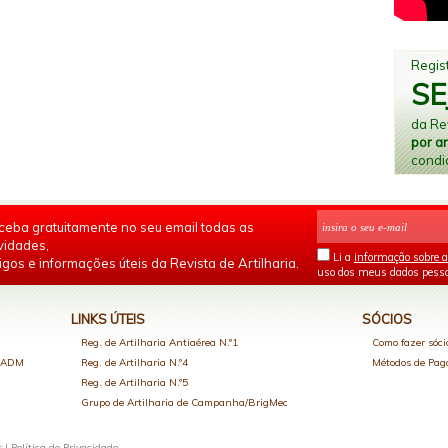
Regist
SE
da Rev
por a
condi
ceba gratuitamente no seu email todas as
vidades,
Li a
informação sobre a
igos e informações úteis da Revista de Artilharia.
uso dos meus dados pesso
LINKS ÚTEIS
SÓCIOS
Reg. de Artilharia Antiaérea N.º1
Como fazer sóci
o ADM
Reg. de Artilharia N.º4
Métodos de Pa
Reg. de Artilharia N.º5
Grupo de Artilharia de Campanha/BrigMec
s |
Política de Privacidade