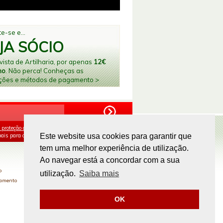
e-se e...
JA SÓCIO
ista de Artilharia, por apenas
12€
no
. Não perca! Conheças as
ções e métodos de pagamento >
 proteção de dados
e aceito o processamento e
ais para os fins mencionados.
Este website usa cookies para garantir que
tem uma melhor experiência de utilização.
PAGAMENTOS ONLINE
Ao navegar está a concordar com a sua
o
utilização.
Saiba mais
gamento
OK
Site by
omsite.com