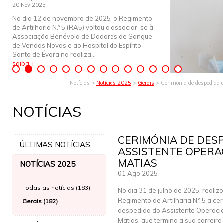
20 Nov 2025
No dia 12 de novembro de 2025, o Regimento
de Artilharia N.º 5 (RA5) voltou a associar-se à
Associação Benévola de Dadores de Sangue
de Vendas Novas e ao Hospital do Espírito
Santo de Évora na realiza...
saiba +
Notícias >
Notícias 2025
>
Gerais
> Cerimónia de despedida d
NOTÍCIAS
CERIMÓNIA DE DES
ÚLTIMAS NOTÍCIAS
ASSISTENTE OPERA
MATIAS
NOTÍCIAS 2025
01 Ago 2025
Todas as notícias (183)
No dia 31 de julho de 2025, realiz
Regimento de Artilharia N.º 5 a ce
Gerais (182)
despedida do Assistente Operaci
Matias, que termina a sua carreir