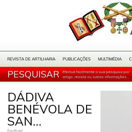
REVISTA DE ARTILHARIA
PUBLICAÇÕES
MULTIMÉDIA
C
PESQUISAR
Efectue facilmente a sua pesquisa por
artigo, revista ou outras informações...
DÁDIVA
BENÉVOLA DE
SAN...
Escrito por