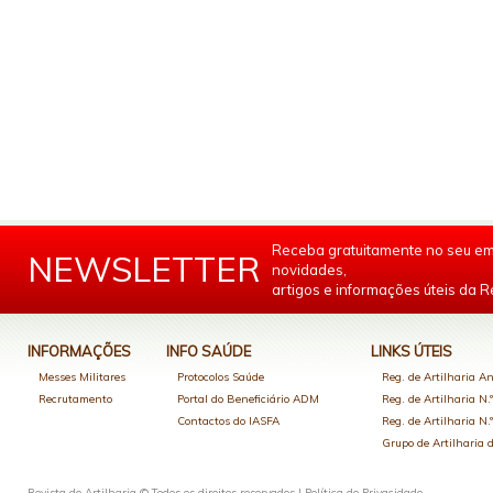
Receba gratuitamente no seu em
NEWSLETTER
novidades,
artigos e informações úteis da Re
INFORMAÇÕES
INFO SAÚDE
LINKS ÚTEIS
Messes Militares
Protocolos Saúde
Reg. de Artilharia An
Recrutamento
Portal do Beneficiário ADM
Reg. de Artilharia N.
Contactos do IASFA
Reg. de Artilharia N.
Grupo de Artilharia
Revista de Artilharia © Todos os direitos reservados |
Política de Privacidade