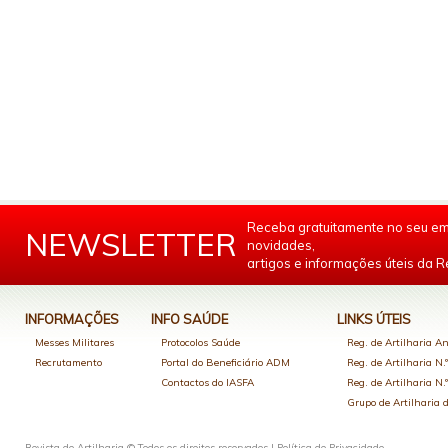
Receba gratuitamente no seu em
NEWSLETTER
novidades,
artigos e informações úteis da Re
INFORMAÇÕES
INFO SAÚDE
LINKS ÚTEIS
Messes Militares
Protocolos Saúde
Reg. de Artilharia An
Recrutamento
Portal do Beneficiário ADM
Reg. de Artilharia N.
Contactos do IASFA
Reg. de Artilharia N.
Grupo de Artilharia
Revista de Artilharia © Todos os direitos reservados |
Política de Privacidade