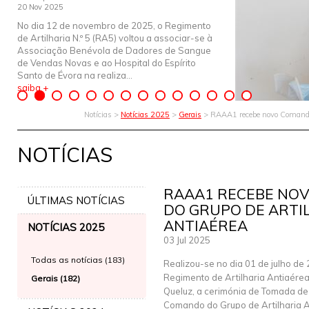
20 Nov 2025
No dia 12 de novembro de 2025, o Regimento
de Artilharia N.º 5 (RA5) voltou a associar-se à
Associação Benévola de Dadores de Sangue
de Vendas Novas e ao Hospital do Espírito
Santo de Évora na realiza...
saiba +
Notícias >
Notícias 2025
>
Gerais
> RAAA1 recebe novo Comandan
NOTÍCIAS
RAAA1 RECEBE NO
ÚLTIMAS NOTÍCIAS
DO GRUPO DE ARTI
ANTIAÉREA
NOTÍCIAS 2025
03 Jul 2025
Todas as notícias (183)
Realizou-se no dia 01 de julho de
Regimento de Artilharia Antiaére
Gerais (182)
Queluz, a cerimónia de Tomada d
Comando do Grupo de Artilharia A