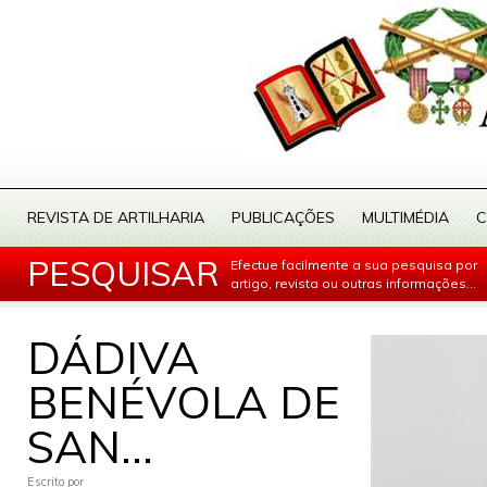
REVISTA DE ARTILHARIA
PUBLICAÇÕES
MULTIMÉDIA
C
PESQUISAR
Efectue facilmente a sua pesquisa por
artigo, revista ou outras informações...
DÁDIVA
BENÉVOLA DE
SAN...
Escrito por