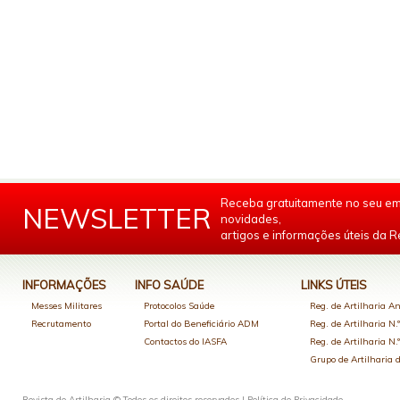
Receba gratuitamente no seu em
NEWSLETTER
novidades,
artigos e informações úteis da Re
INFORMAÇÕES
INFO SAÚDE
LINKS ÚTEIS
Messes Militares
Protocolos Saúde
Reg. de Artilharia An
Recrutamento
Portal do Beneficiário ADM
Reg. de Artilharia N.
Contactos do IASFA
Reg. de Artilharia N.
Grupo de Artilharia
Revista de Artilharia © Todos os direitos reservados |
Política de Privacidade