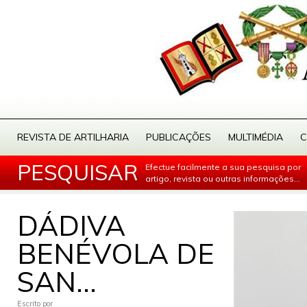
REVISTA DE ARTILHARIA
PUBLICAÇÕES
MULTIMÉDIA
C
PESQUISAR
Efectue facilmente a sua pesquisa por
artigo, revista ou outras informações...
DÁDIVA
BENÉVOLA DE
SAN...
Escrito por