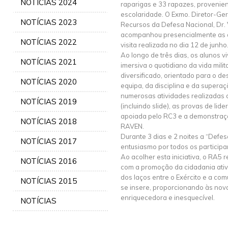
NOTÍCIAS 2024
raparigas e 33 rapazes, proveniente
escolaridade. O Exmo. Diretor-Ge
NOTÍCIAS 2023
Recursos da Defesa Nacional, Dr. 
acompanhou presencialmente as a
NOTÍCIAS 2022
visita realizada no dia 12 de junho
Ao longo de três dias, os alunos 
NOTÍCIAS 2021
imersiva o quotidiano da vida mili
diversificado, orientado para o de
NOTÍCIAS 2020
equipa, da disciplina e da supera
numerosas atividades realizadas 
NOTÍCIAS 2019
(incluindo slide), as provas de lide
apoiada pelo RC3 e a demonstra
NOTÍCIAS 2018
RAVEN.
Durante 3 dias e 2 noites a “Defes
NOTÍCIAS 2017
entusiasmo por todos os participa
Ao acolher esta iniciativa, o RA5
NOTÍCIAS 2016
com a promoção da cidadania ativa
dos laços entre o Exército e a c
NOTÍCIAS 2015
se insere, proporcionando às nov
enriquecedora e inesquecível.
NOTÍCIAS