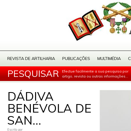
REVISTA DE ARTILHARIA
PUBLICAÇÕES
MULTIMÉDIA
C
PESQUISAR
Efectue facilmente a sua pesquisa por
artigo, revista ou outras informações...
DÁDIVA
BENÉVOLA DE
SAN...
Escrito por