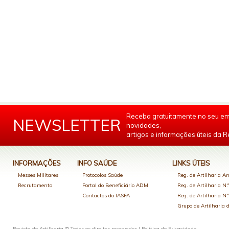
Receba gratuitamente no seu em
NEWSLETTER
novidades,
artigos e informações úteis da Re
INFORMAÇÕES
INFO SAÚDE
LINKS ÚTEIS
Messes Militares
Protocolos Saúde
Reg. de Artilharia An
Recrutamento
Portal do Beneficiário ADM
Reg. de Artilharia N.
Contactos do IASFA
Reg. de Artilharia N.
Grupo de Artilharia
Revista de Artilharia © Todos os direitos reservados |
Política de Privacidade