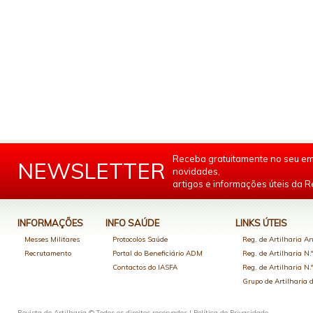
Receba gratuitamente no seu em
NEWSLETTER
novidades,
artigos e informações úteis da Re
INFORMAÇÕES
INFO SAÚDE
LINKS ÚTEIS
Messes Militares
Protocolos Saúde
Reg. de Artilharia An
Recrutamento
Portal do Beneficiário ADM
Reg. de Artilharia N.
Contactos do IASFA
Reg. de Artilharia N.
Grupo de Artilharia
Revista de Artilharia © Todos os direitos reservados |
Política de Privacidade