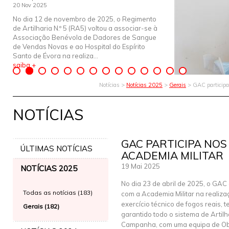
20 Nov 2025
No dia 12 de novembro de 2025, o Regimento
de Artilharia N.º 5 (RA5) voltou a associar-se à
Associação Benévola de Dadores de Sangue
de Vendas Novas e ao Hospital do Espírito
Santo de Évora na realiza...
saiba +
Notícias >
Notícias 2025
>
Gerais
> GAC participa
NOTÍCIAS
GAC PARTICIPA NOS
ÚLTIMAS NOTÍCIAS
ACADEMIA MILITAR
19 Mai 2025
NOTÍCIAS 2025
No dia 23 de abril de 2025, o GAC
Todas as notícias (183)
com a Academia Militar na realiz
exercício técnico de fogos reais, 
Gerais (182)
garantido todo o sistema de Artilh
Campanha, com uma equipa de O