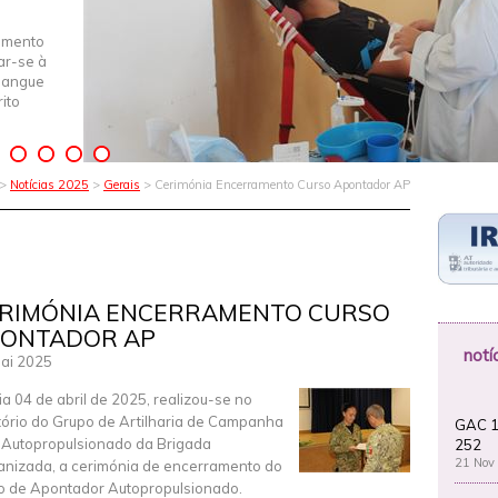
imento
iar-se à
Sangue
ito
 >
Notícias 2025
>
Gerais
> Cerimónia Encerramento Curso Apontador AP
RIMÓNIA ENCERRAMENTO CURSO
ONTADOR AP
notí
ai 2025
ia 04 de abril de 2025, realizou-se no
tório do Grupo de Artilharia de Campanha
GAC 1
 Autopropulsionado da Brigada
252
21 Nov
nizada, a cerimónia de encerramento do
o de Apontador Autopropulsionado.