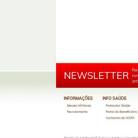
Re
NEWSLETTER
no
art
INFORMAÇÕES
INFO SAÚDE
Messes Militares
Protocolos Saúde
Recrutamento
Portal do Beneficiári
Contactos do IASFA
Revista de Artilharia © Todos os direitos reservado