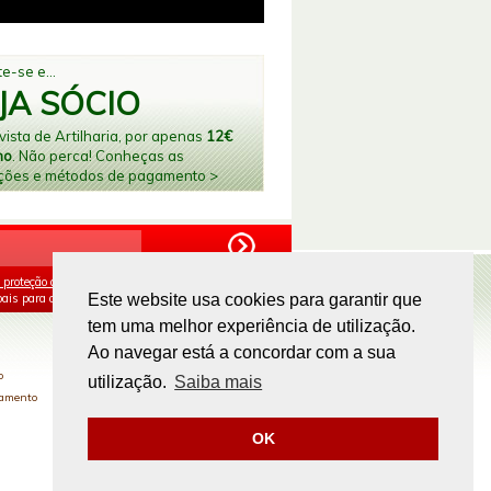
e-se e...
JA SÓCIO
ista de Artilharia, por apenas
12€
no
. Não perca! Conheças as
ções e métodos de pagamento >
 proteção de dados
e aceito o processamento e
ais para os fins mencionados.
Este website usa cookies para garantir que
tem uma melhor experiência de utilização.
PAGAMENTOS ONLINE
Ao navegar está a concordar com a sua
o
utilização.
Saiba mais
gamento
OK
Site by
omsite.com