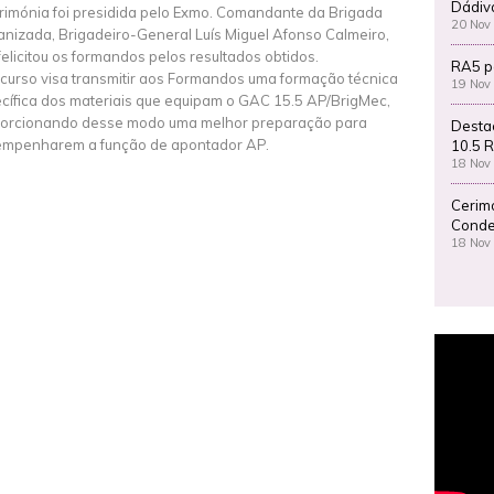
Dádiv
rimónia foi presidida pelo Exmo. Comandante da Brigada
20 Nov
nizada, Brigadeiro-General Luís Miguel Afonso Calmeiro,
felicitou os formandos pelos resultados obtidos.
RA5 p
 curso visa transmitir aos Formandos uma formação técnica
19 Nov
cífica dos materiais que equipam o GAC 15.5 AP/BrigMec,
orcionando desse modo uma melhor preparação para
Desta
mpenharem a função de apontador AP.
10.5 R
18 Nov
Cerim
Conde
18 Nov