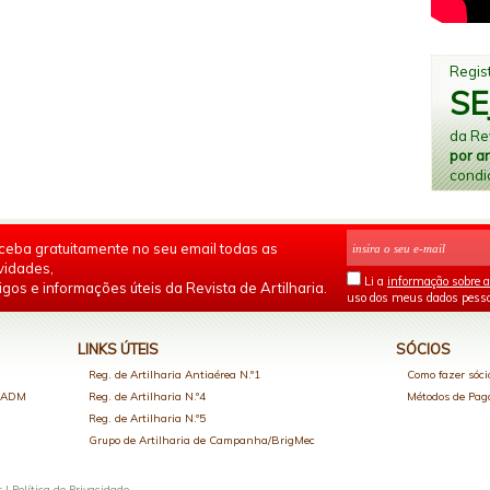
Regist
SE
da Rev
por a
condi
ceba gratuitamente no seu email todas as
vidades,
Li a
informação sobre a
igos e informações úteis da Revista de Artilharia.
uso dos meus dados pesso
LINKS ÚTEIS
SÓCIOS
Reg. de Artilharia Antiaérea N.º1
Como fazer sóci
o ADM
Reg. de Artilharia N.º4
Métodos de Pa
Reg. de Artilharia N.º5
Grupo de Artilharia de Campanha/BrigMec
s |
Política de Privacidade