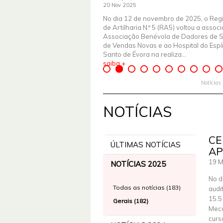
20 Nov 2025
No dia 12 de novembro de 2025, o Reg
de Artilharia N.º 5 (RA5) voltou a assoc
Associação Benévola de Dadores de 
de Vendas Novas e ao Hospital do Espír
Santo de Évora na realiza...
saiba +
Notícias
NOTÍCIAS
CE
ÚLTIMAS NOTÍCIAS
AP
19 M
NOTÍCIAS 2025
No d
Todas as notícias (183)
audi
15.5
Gerais (182)
Meca
curs