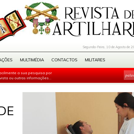
Segunda-Feira, 10 de Agosto de 2
AÇÕES
MULTIMÉDIA
CONTACTOS
MILITARES
facilmente a sua pesquisa por
evista ou outras informações...
DE