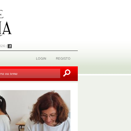
026 |
LOGIN
REGISTO