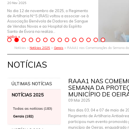
20 Nov 2025
No dia 12 de novembro de 2025, o Regimento
de Artilharia N.º 5 (RA5) voltou a associar-se à
Associação Benévola de Dadores de Sangue
de Vendas Novas e ao Hospital do Espírito
Santo de Évora na realiza...
saiba +
Notícias >
Notícias 2025
>
Gerais
> RAAA1 nas Comemorações da Semana da Pro
NOTÍCIAS
RAAA1 NAS COMEM
ÚLTIMAS NOTÍCIAS
SEMANA DA PROTEÇ
MUNICÍPIO DE OEIR
NOTÍCIAS 2025
09 Mai 2025
Todas as notícias (183)
Nos dias 03, 04 e 07 de maio de 2
Regimento de Artilharia Antiaérea
Gerais (182)
participou num evento promovido 
município de Oeiras, enquadrado 