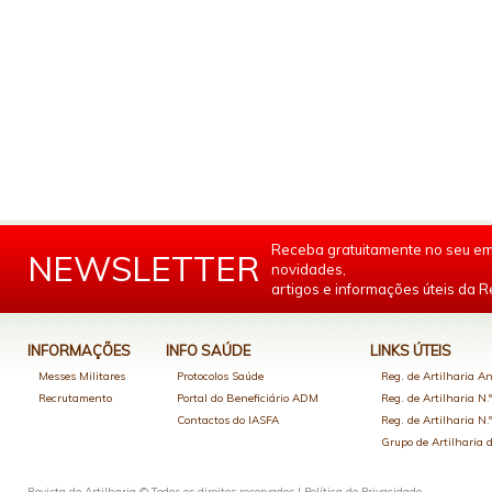
Receba gratuitamente no seu em
NEWSLETTER
novidades,
artigos e informações úteis da Re
INFORMAÇÕES
INFO SAÚDE
LINKS ÚTEIS
Messes Militares
Protocolos Saúde
Reg. de Artilharia An
Recrutamento
Portal do Beneficiário ADM
Reg. de Artilharia N.
Contactos do IASFA
Reg. de Artilharia N.
Grupo de Artilharia
Revista de Artilharia © Todos os direitos reservados |
Política de Privacidade