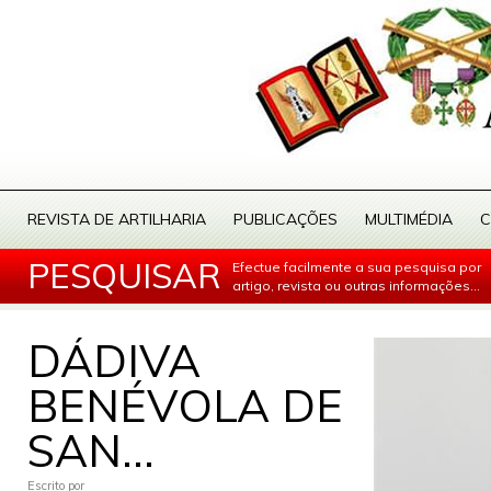
REVISTA DE ARTILHARIA
PUBLICAÇÕES
MULTIMÉDIA
C
PESQUISAR
Efectue facilmente a sua pesquisa por
artigo, revista ou outras informações...
DÁDIVA
BENÉVOLA DE
SAN...
Escrito por