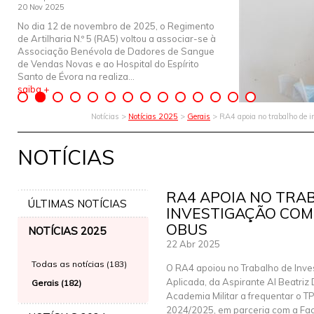
20 Nov 2025
No dia 12 de novembro de 2025, o Regimento
de Artilharia N.º 5 (RA5) voltou a associar-se à
Associação Benévola de Dadores de Sangue
de Vendas Novas e ao Hospital do Espírito
Santo de Évora na realiza...
saiba +
Notícias >
Notícias 2025
>
Gerais
> RA4 apoia no trabalho de 
NOTÍCIAS
RA4 APOIA NO TRA
ÚLTIMAS NOTÍCIAS
INVESTIGAÇÃO COM
OBUS
NOTÍCIAS 2025
22 Abr 2025
Todas as notícias (183)
O RA4 apoiou no Trabalho de Inve
Aplicada, da Aspirante Al Beatriz
Gerais (182)
Academia Militar a frequentar o T
2024/2025, em parceria com a Fa