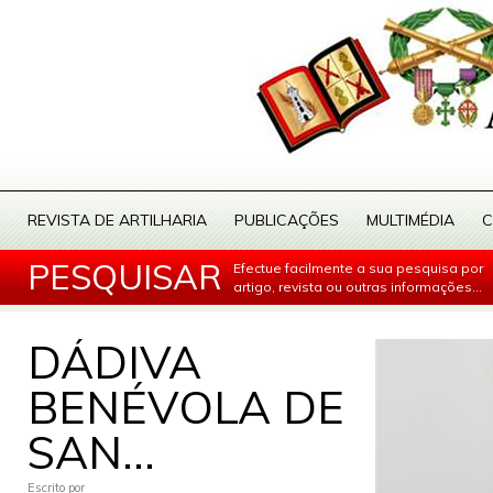
REVISTA DE ARTILHARIA
PUBLICAÇÕES
MULTIMÉDIA
C
PESQUISAR
Efectue facilmente a sua pesquisa por
artigo, revista ou outras informações...
DÁDIVA
BENÉVOLA DE
SAN...
Escrito por