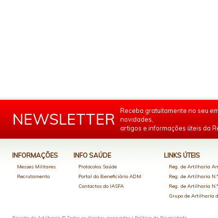
Receba gratuitamente no seu em
NEWSLETTER
novidades,
artigos e informações úteis da Re
INFORMAÇÕES
INFO SAÚDE
LINKS ÚTEIS
Messes Militares
Protocolos Saúde
Reg. de Artilharia An
Recrutamento
Portal do Beneficiário ADM
Reg. de Artilharia N.
Contactos do IASFA
Reg. de Artilharia N.
Grupo de Artilharia
Revista de Artilharia © Todos os direitos reservados |
Política de Privacidade