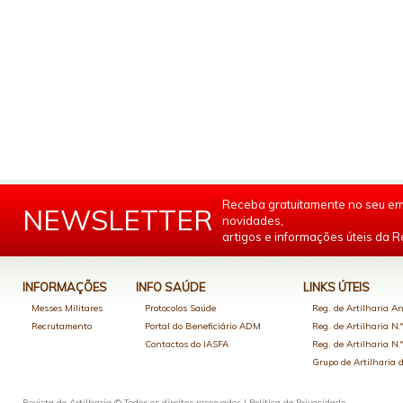
Receba gratuitamente no seu em
NEWSLETTER
novidades,
artigos e informações úteis da Re
INFORMAÇÕES
INFO SAÚDE
LINKS ÚTEIS
Messes Militares
Protocolos Saúde
Reg. de Artilharia An
Recrutamento
Portal do Beneficiário ADM
Reg. de Artilharia N.
Contactos do IASFA
Reg. de Artilharia N.
Grupo de Artilharia
Revista de Artilharia © Todos os direitos reservados |
Política de Privacidade