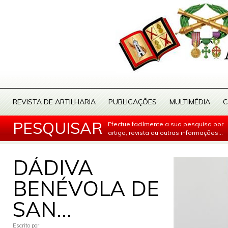
REVISTA DE ARTILHARIA
PUBLICAÇÕES
MULTIMÉDIA
C
PESQUISAR
Efectue facilmente a sua pesquisa por
artigo, revista ou outras informações...
DÁDIVA
BENÉVOLA DE
SAN...
Escrito por