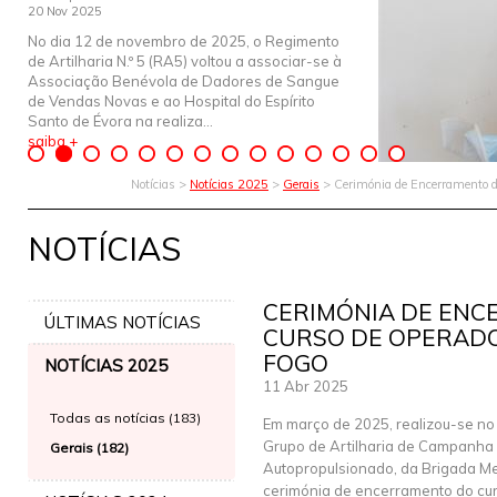
20 Nov 2025
No dia 12 de novembro de 2025, o Regimento
de Artilharia N.º 5 (RA5) voltou a associar-se à
Associação Benévola de Dadores de Sangue
de Vendas Novas e ao Hospital do Espírito
Santo de Évora na realiza...
saiba +
Notícias >
Notícias 2025
>
Gerais
> Cerimónia de Encerramento d
NOTÍCIAS
CERIMÓNIA DE EN
ÚLTIMAS NOTÍCIAS
CURSO DE OPERADO
FOGO
NOTÍCIAS 2025
11 Abr 2025
Todas as notícias (183)
Em março de 2025, realizou-se no 
Grupo de Artilharia de Campanha
Gerais (182)
Autopropulsionado, da Brigada M
cerimónia de encerramento do cu