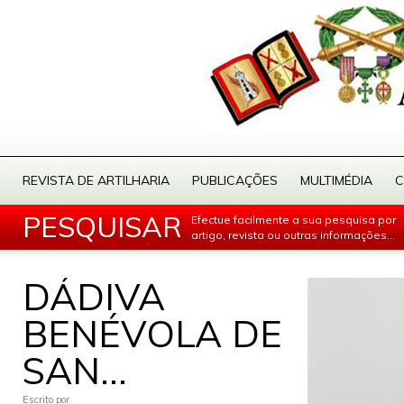
REVISTA DE ARTILHARIA
PUBLICAÇÕES
MULTIMÉDIA
C
PESQUISAR
Efectue facilmente a sua pesquisa por
artigo, revista ou outras informações...
DÁDIVA
BENÉVOLA DE
SAN...
Escrito por