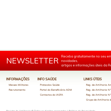
Receba gratuitamente no seu em
NEWSLETTER
novidades,
artigos e informações úteis da Re
INFORMAÇÕES
INFO SAÚDE
LINKS ÚTEIS
Messes Militares
Protocolos Saúde
Reg. de Artilharia An
Recrutamento
Portal do Beneficiário ADM
Reg. de Artilharia N.
Contactos do IASFA
Reg. de Artilharia N.
Grupo de Artilharia
Revista de Artilharia © Todos os direitos reservados |
Política de Privacidade