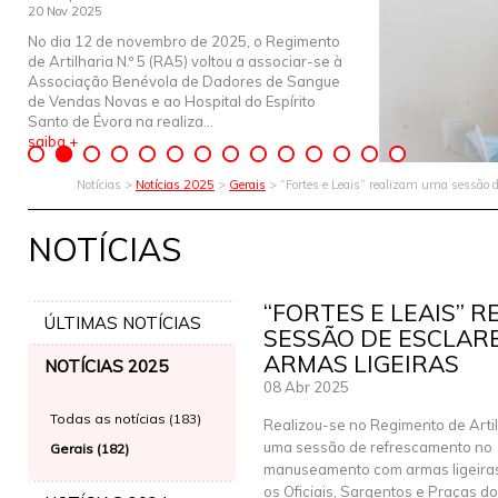
20 Nov 2025
No dia 12 de novembro de 2025, o Regimento
de Artilharia N.º 5 (RA5) voltou a associar-se à
Associação Benévola de Dadores de Sangue
de Vendas Novas e ao Hospital do Espírito
Santo de Évora na realiza...
saiba +
Notícias >
Notícias 2025
>
Gerais
> “Fortes e Leais” realizam uma sessão 
NOTÍCIAS
“FORTES E LEAIS” 
ÚLTIMAS NOTÍCIAS
SESSÃO DE ESCLAR
ARMAS LIGEIRAS
NOTÍCIAS 2025
08 Abr 2025
Todas as notícias (183)
Realizou-se no Regimento de Artilh
uma sessão de refrescamento no
Gerais (182)
manuseamento com armas ligeiras
os Oficiais, Sargentos e Praças do