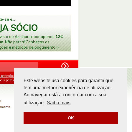
e-se e...
JA SÓCIO
ista de Artilharia, por apenas
12€
no
. Não perca! Conheças as
ções e métodos de pagamento >
 proteção de dados
e aceito o processamento e
ais para os fins mencionados.
Este website usa cookies para garantir que
tem uma melhor experiência de utilização.
PAGAMENTOS ONLINE
Ao navegar está a concordar com a sua
o
utilização.
Saiba mais
gamento
OK
Site by
omsite.com