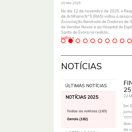
20 Nov 2025
No dia 12 de novembro de 2025, o Reg
de Artilharia N.º 5 (RA5) voltou a assoc
Associação Benévola de Dadores de 
de Vendas Novas e ao Hospital do Espír
Santo de Évora na realiza...
saiba +
NOTÍCIAS
FI
ÚLTIMAS NOTÍCIAS
25
22 M
NOTÍCIAS 2025
Em S
Todas as notícias (183)
jorn
?????
Gerais (182)
dias
da c