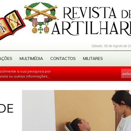
Sábado, 08 de Agosto de 2
AÇÕES
MULTIMÉDIA
CONTACTOS
MILITARES
facilmente a sua pesquisa por
evista ou outras informações...
DE