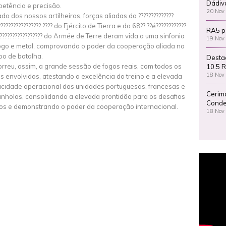
Dádiv
etência e precisão.
20 Nov
ado dos nossos artilheiros, forças aliadas da ??????????????
????????????????? ???? do Ejército de Tierra e do 68?? ??é????????????
RA5 p
??????????????????? do Armée de Terre deram vida a uma sinfonia
19 Nov
ogo e metal, comprovando o poder da cooperação aliada no
o de batalha.
Desta
rreu, assim, a grande sessão de fogos reais, com todos os
10.5 R
18 Nov
s envolvidos, atestando a excelência do treino e a elevada
cidade operacional das unidades portuguesas, francesas e
Cerim
nholas, consolidando a elevada prontidão para os desafios
Conde
ros e demonstrando o poder da cooperação internacional.
18 Nov