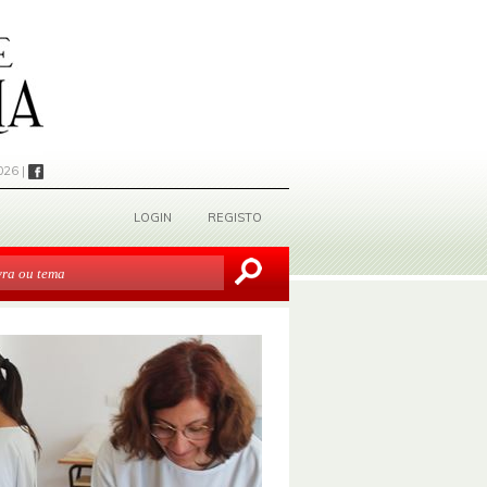
026 |
LOGIN
REGISTO