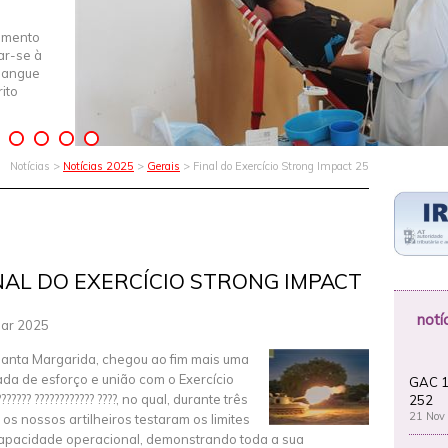
imento
iar-se à
Sangue
ito
Notícias >
Notícias 2025
>
Gerais
> Final do Exercício Strong Impact 25
NAL DO EXERCÍCIO STRONG IMPACT
notí
ar 2025
anta Margarida, chegou ao fim mais uma
ada de esforço e união com o Exercício
GAC 1
??????? ???????????? ????, no qual, durante três
252
21 Nov
, os nossos artilheiros testaram os limites
apacidade operacional, demonstrando toda a sua