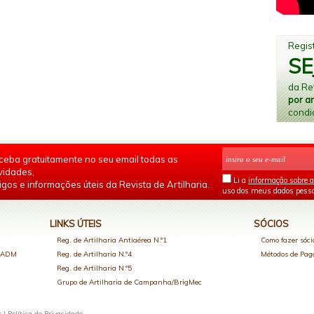
Regist
SE
da Rev
por a
condi
ceba gratuitamente no seu email todas as
vidades,
Li a
informação sobre a
igos e informações úteis da Revista de Artilharia.
uso dos meus dados pesso
LINKS ÚTEIS
SÓCIOS
Reg. de Artilharia Antiaérea N.º1
Como fazer sóci
o ADM
Reg. de Artilharia N.º4
Métodos de Pa
Reg. de Artilharia N.º5
Grupo de Artilharia de Campanha/BrigMec
s |
Política de Privacidade