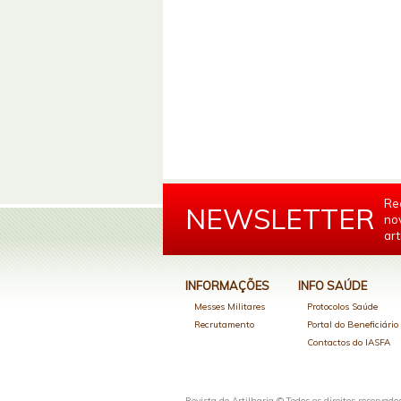
Re
NEWSLETTER
no
art
INFORMAÇÕES
INFO SAÚDE
Messes Militares
Protocolos Saúde
Recrutamento
Portal do Beneficiári
Contactos do IASFA
Revista de Artilharia © Todos os direitos reservado