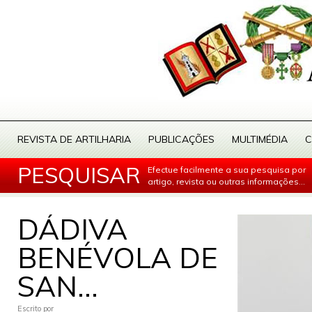
REVISTA DE ARTILHARIA
PUBLICAÇÕES
MULTIMÉDIA
C
PESQUISAR
Efectue facilmente a sua pesquisa por
artigo, revista ou outras informações...
DÁDIVA
BENÉVOLA DE
SAN...
Escrito por