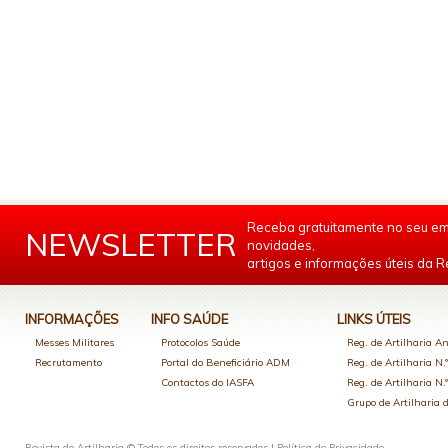
Receba gratuitamente no seu em
NEWSLETTER
novidades,
artigos e informações úteis da Re
INFORMAÇÕES
INFO SAÚDE
LINKS ÚTEIS
Messes Militares
Protocolos Saúde
Reg. de Artilharia An
Recrutamento
Portal do Beneficiário ADM
Reg. de Artilharia N.
Contactos do IASFA
Reg. de Artilharia N.
Grupo de Artilharia
Revista de Artilharia © Todos os direitos reservados |
Política de Privacidade