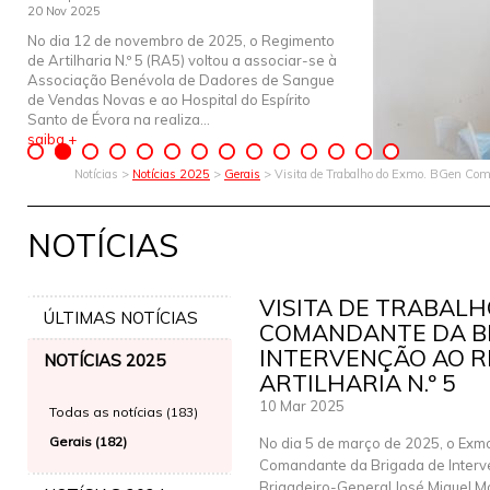
20 Nov 2025
No dia 12 de novembro de 2025, o Regimento
de Artilharia N.º 5 (RA5) voltou a associar-se à
Associação Benévola de Dadores de Sangue
de Vendas Novas e ao Hospital do Espírito
Santo de Évora na realiza...
saiba +
Notícias >
Notícias 2025
>
Gerais
> Visita de Trabalho do Exmo. BGen Coma
NOTÍCIAS
VISITA DE TRABALH
ÚLTIMAS NOTÍCIAS
COMANDANTE DA B
INTERVENÇÃO AO R
NOTÍCIAS 2025
ARTILHARIA N.º 5
10 Mar 2025
Todas as notícias (183)
Gerais (182)
No dia 5 de março de 2025, o Exm
Comandante da Brigada de Interv
Brigadeiro-General José Miguel Mo