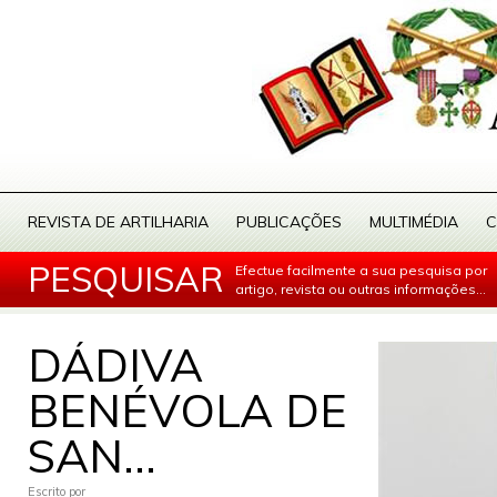
REVISTA DE ARTILHARIA
PUBLICAÇÕES
MULTIMÉDIA
C
PESQUISAR
Efectue facilmente a sua pesquisa por
artigo, revista ou outras informações...
DÁDIVA
BENÉVOLA DE
SAN...
Escrito por