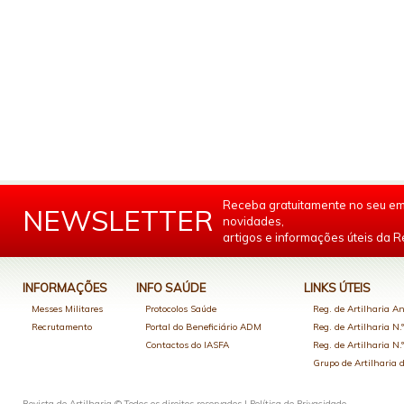
Receba gratuitamente no seu em
NEWSLETTER
novidades,
artigos e informações úteis da Re
INFORMAÇÕES
INFO SAÚDE
LINKS ÚTEIS
Messes Militares
Protocolos Saúde
Reg. de Artilharia An
Recrutamento
Portal do Beneficiário ADM
Reg. de Artilharia N.
Contactos do IASFA
Reg. de Artilharia N.
Grupo de Artilharia
Revista de Artilharia © Todos os direitos reservados |
Política de Privacidade