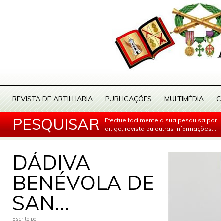
REVISTA DE ARTILHARIA
PUBLICAÇÕES
MULTIMÉDIA
C
PESQUISAR
Efectue facilmente a sua pesquisa por
artigo, revista ou outras informações...
DÁDIVA
BENÉVOLA DE
SAN...
Escrito por