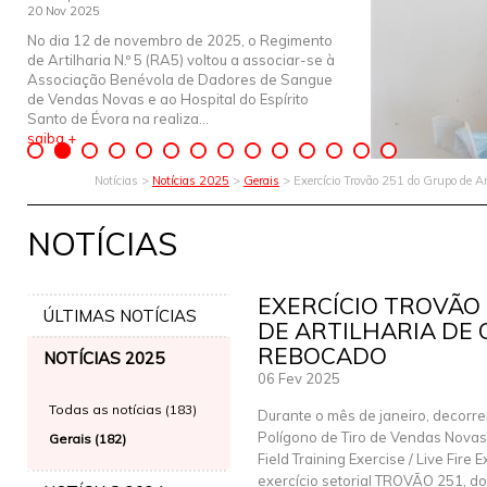
20 Nov 2025
No dia 12 de novembro de 2025, o Regimento
de Artilharia N.º 5 (RA5) voltou a associar-se à
Associação Benévola de Dadores de Sangue
de Vendas Novas e ao Hospital do Espírito
Santo de Évora na realiza...
saiba +
Notícias >
Notícias 2025
>
Gerais
> Exercício Trovão 251 do Grupo de 
NOTÍCIAS
EXERCÍCIO TROVÃO
ÚLTIMAS NOTÍCIAS
DE ARTILHARIA DE
REBOCADO
NOTÍCIAS 2025
06 Fev 2025
Todas as notícias (183)
Durante o mês de janeiro, decorr
Polígono de Tiro de Vendas Novas
Gerais (182)
Field Training Exercise / Live Fire 
exercício setorial TROVÃO 251, d