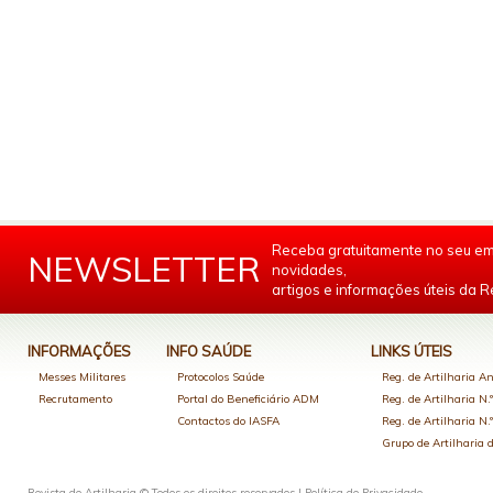
Receba gratuitamente no seu em
NEWSLETTER
novidades,
artigos e informações úteis da Re
INFORMAÇÕES
INFO SAÚDE
LINKS ÚTEIS
Messes Militares
Protocolos Saúde
Reg. de Artilharia An
Recrutamento
Portal do Beneficiário ADM
Reg. de Artilharia N.
Contactos do IASFA
Reg. de Artilharia N.
Grupo de Artilharia
Revista de Artilharia © Todos os direitos reservados |
Política de Privacidade