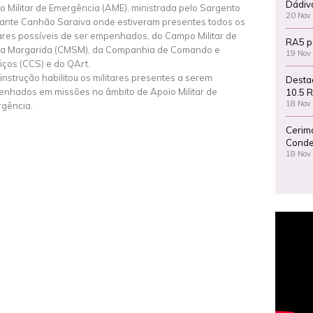
Dádiv
o Militar de Emergência (AME), ministrada pelo Sargento
20 Nov
ante Canhão Saraiva onde estiveram presentes todos os
tares possíveis de ser empenhados, do Campo Militar de
RA5 p
a Margarida (CMSM), da Companhia de Comando e
19 Nov
iços (CCS) e do QArt.
 instrução habilitou os militares presentes a serem
Desta
nhados em missões no âmbito de Apoio Militar de
10.5 R
18 Nov
gência.
Cerim
Conde
18 Nov