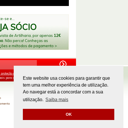
e-se e...
JA SÓCIO
ista de Artilharia, por apenas
12€
no
. Não perca! Conheças as
ções e métodos de pagamento >
 proteção de dados
e aceito o processamento e
ais para os fins mencionados.
Este website usa cookies para garantir que
tem uma melhor experiência de utilização.
PAGAMENTOS ONLINE
Ao navegar está a concordar com a sua
o
utilização.
Saiba mais
gamento
OK
Site by
omsite.com