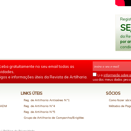
Regist
SE
da Rev
por a
condi
ceba gratuitamente no seu email todas as
vidades,
Li a
informação sobre a
igos e informações úteis da Revista de Artilharia.
uso dos meus dados pesso
LINKS ÚTEIS
SÓCIOS
Reg. de Artilharia Antiaérea N.º1
Como fazer sóci
o ADM
Reg. de Artilharia N.º4
Métodos de Pa
Reg. de Artilharia N.º5
Grupo de Artilharia de Campanha/BrigMec
s |
Política de Privacidade