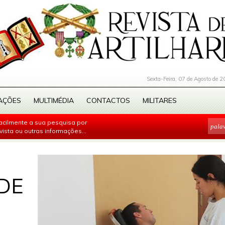
Sexta-Feira, 07 de Agosto de 2
AÇÕES
MULTIMÉDIA
CONTACTOS
MILITARES
facilmente a sua pesquisa por
evista ou outras informações...
DE