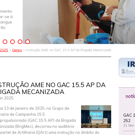
imento
iar-se à
Sangue
ito
 2025
>
Gerais
> Instrução AME no GAC 15.5 AP da Brigada Mecanizada
STRUÇÃO AME NO GAC 15.5 AP DA
IGADA MECANIZADA
notí
an 2025
ia 13 de janeiro de 2025, no Grupo de
lharia de Campanha 15.5
GAC 1
propulsionado (GAC 15.5 AP) da Brigada
252
21 Nov
nizada (BrigMec), decorreu no auditório
uartel de Artilharia (QArt) uma instrução no âmbito do