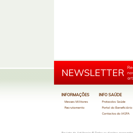
Re
NEWSLETTER
no
art
INFORMAÇÕES
INFO SAÚDE
Messes Militares
Protocolos Saúde
Recrutamento
Portal do Beneficiári
Contactos do IASFA
Revista de Artilharia © Todos os direitos reservado