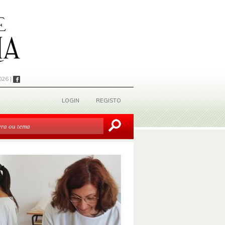
026 |
LOGIN
REGISTO