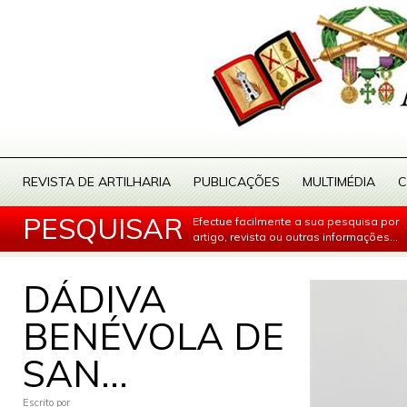
REVISTA DE ARTILHARIA
PUBLICAÇÕES
MULTIMÉDIA
C
PESQUISAR
Efectue facilmente a sua pesquisa por
artigo, revista ou outras informações...
DÁDIVA
BENÉVOLA DE
SAN...
Escrito por