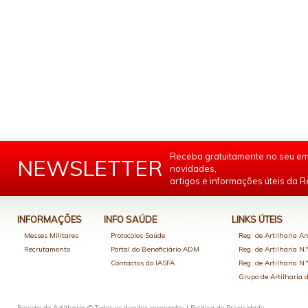
Receba gratuitamente no seu em
NEWSLETTER
novidades,
artigos e informações úteis da Re
INFORMAÇÕES
INFO SAÚDE
LINKS ÚTEIS
Messes Militares
Protocolos Saúde
Reg. de Artilharia An
Recrutamento
Portal do Beneficiário ADM
Reg. de Artilharia N.
Contactos do IASFA
Reg. de Artilharia N.
Grupo de Artilharia
Revista de Artilharia © Todos os direitos reservados |
Política de Privacidade