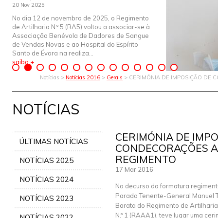
20 Nov 2025
No dia 12 de novembro de 2025, o Regimento
de Artilharia N.º 5 (RA5) voltou a associar-se à
Associação Benévola de Dadores de Sangue
de Vendas Novas e ao Hospital do Espírito
Santo de Évora na realiza...
saiba +
Notícias >
Notícias 2016
>
Gerais
> CERIMÓNIA DE IMPOSIÇÃO DE 
NOTÍCIAS
CERIMÓNIA DE IMPO
ÚLTIMAS NOTÍCIAS
CONDECORAÇÕES A 
REGIMENTO
NOTÍCIAS 2025
17 Mar 2016
NOTÍCIAS 2024
No decurso da formatura regiment
Parada Tenente-General Manuel
NOTÍCIAS 2023
Barata do Regimento de Artilhari
N.º 1 (RAAA1), teve lugar uma cer
NOTÍCIAS 2022