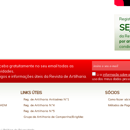
Regist
SE
da Rev
por a
condi
ceba gratuitamente no seu email todas as
vidades,
Li a
informação sobre a
igos e informações úteis da Revista de Artilharia.
uso dos meus dados pesso
LINKS ÚTEIS
SÓCIOS
Reg. de Artilharia Antiaérea N.º1
Como fazer sóci
o ADM
Reg. de Artilharia N.º4
Métodos de Pa
Reg. de Artilharia N.º5
Grupo de Artilharia de Campanha/BrigMec
s |
Política de Privacidade