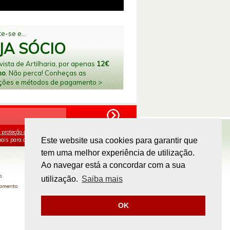
e-se e...
JA SÓCIO
ista de Artilharia, por apenas
12€
no
. Não perca! Conheças as
ções e métodos de pagamento >
 proteção de dados
e aceito o processamento e
ais para os fins mencionados.
Este website usa cookies para garantir que
tem uma melhor experiência de utilização.
PAGAMENTOS ONLINE
Ao navegar está a concordar com a sua
o
utilização.
Saiba mais
gamento
OK
Site by
omsite.com