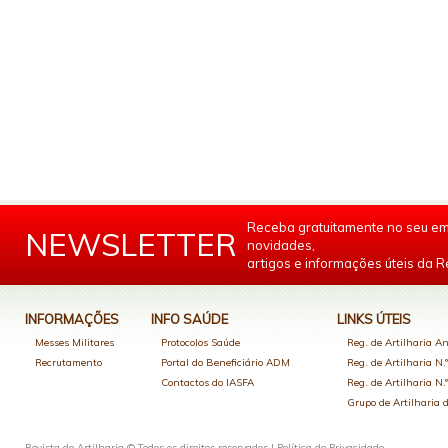
Receba gratuitamente no seu em
NEWSLETTER
novidades,
artigos e informações úteis da Re
INFORMAÇÕES
INFO SAÚDE
LINKS ÚTEIS
Messes Militares
Protocolos Saúde
Reg. de Artilharia An
Recrutamento
Portal do Beneficiário ADM
Reg. de Artilharia N.
Contactos do IASFA
Reg. de Artilharia N.
Grupo de Artilharia
Revista de Artilharia © Todos os direitos reservados |
Política de Privacidade