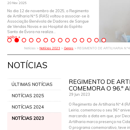
20 Nov 2025
No dia 12 de novembro de 2025, o Regimento
de Artilharia N.º 5 (RA5) voltou a associar-se à
Associação Benévola de Dadores de Sangue
de Vendas Novas e ao Hospital do Espírito
Santo de Évora na realiza...
saiba +
Notícias >
Notícias 2023
>
Gerais
> REGIMENTO DE ARTILHARIA N.º
NOTÍCIAS
REGIMENTO DE ARTI
ÚLTIMAS NOTÍCIAS
COMEMORA O 96.º 
29 Jun 2023
NOTÍCIAS 2025
O Regimento de Artilharia N.º 4 (R
NOTÍCIAS 2024
Leiria, comemorou o seu 96.º anive
marcando a data em que, por Decre
NOTÍCIAS 2023
Artilharia marca presença na Cida
O programa comemorativo, teve in