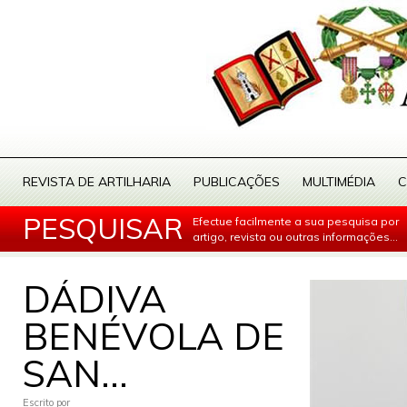
REVISTA DE ARTILHARIA
PUBLICAÇÕES
MULTIMÉDIA
C
PESQUISAR
Efectue facilmente a sua pesquisa por
artigo, revista ou outras informações...
DÁDIVA
BENÉVOLA DE
SAN...
Escrito por