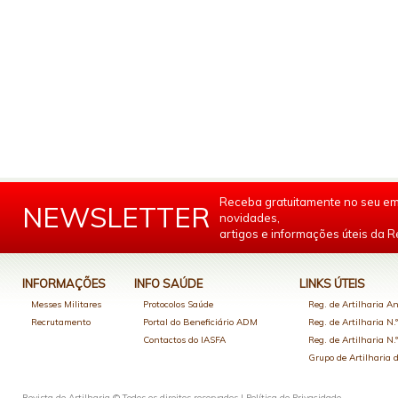
Receba gratuitamente no seu em
NEWSLETTER
novidades,
artigos e informações úteis da Re
INFORMAÇÕES
INFO SAÚDE
LINKS ÚTEIS
Messes Militares
Protocolos Saúde
Reg. de Artilharia An
Recrutamento
Portal do Beneficiário ADM
Reg. de Artilharia N.
Contactos do IASFA
Reg. de Artilharia N.
Grupo de Artilharia
Revista de Artilharia © Todos os direitos reservados |
Política de Privacidade