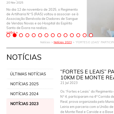
20 Nov 2025
No dia 12 de novembro de 2025, o Regimento
de Artilharia N.º 5 (RA5) voltou a associar-se à
Associação Benévola de Dadores de Sangue
de Vendas Novas e ao Hospital do Espírito
Santo de Évora na realiza...
saiba +
Notícias >
Notícias 2023
> “FORTES E LEAIS” PARTIC
NOTÍCIAS
“FORTES E LEAIS” 
ÚLTIMAS NOTÍCIAS
10KM DE MONTE RE
21 Jul 2023
NOTÍCIAS 2025
Os “Fortes e Leais” do Regimento 
NOTÍCIAS 2024
N.º 4, participaram na 4ª Corrida 
Real, prova organizada pelo Munic
NOTÍCIAS 2023
Leiria em parceria com a União de
de Monte Real e Carvide e a Base 