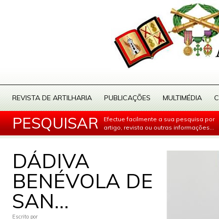
REVISTA DE ARTILHARIA
PUBLICAÇÕES
MULTIMÉDIA
C
PESQUISAR
Efectue facilmente a sua pesquisa por
artigo, revista ou outras informações...
DÁDIVA
BENÉVOLA DE
SAN...
Escrito por