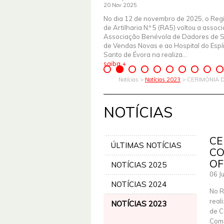
20 Nov 2025
No dia 12 de novembro de 2025, o Reg
de Artilharia N.º 5 (RA5) voltou a assoc
Associação Benévola de Dadores de 
de Vendas Novas e ao Hospital do Espír
Santo de Évora na realiza...
saiba +
Notícias >
Notícias 2023
> CERIMÓNIA 
NOTÍCIAS
CE
ÚLTIMAS NOTÍCIAS
CO
OF
NOTÍCIAS 2025
06 J
NOTÍCIAS 2024
No R
real
NOTÍCIAS 2023
de C
Coma