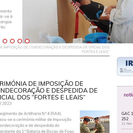
imento
iar-se à
Sangue
ito
DE IMPOSIÇÃO DE CONDECORAÇÃO E DESPEDIDA DE OFICIAL DOS
“FORTES E LEAIS”
RIMÓNIA DE IMPOSIÇÃO DE
NDECORAÇÃO E DESPEDIDA DE
notí
ICIAL DOS “FORTES E LEAIS”
ul 2023
GAC 1
egimento de Artilharia N.º 4 (RA4),
252
izou-se a cerimónia militar de Imposição
21 Nov
ondecoração e de despedida do
ndante da 1.º Bataria de Bocas de Fogo.