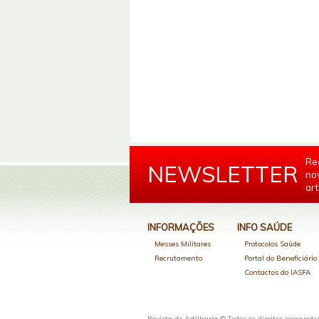
Re
NEWSLETTER
no
art
INFORMAÇÕES
INFO SAÚDE
Messes Militares
Protocolos Saúde
Recrutamento
Portal do Beneficiári
Contactos do IASFA
Revista de Artilharia © Todos os direitos reservado