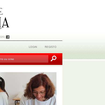
026 |
LOGIN
REGISTO