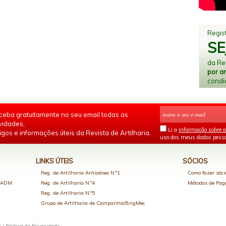
Regist
SE
da Rev
por a
condi
ceba gratuitamente no seu email todas as
vidades,
Li a
informação sobre a
igos e informações úteis da Revista de Artilharia.
uso dos meus dados pesso
LINKS ÚTEIS
SÓCIOS
Reg. de Artilharia Antiaérea N.º1
Como fazer sóci
o ADM
Reg. de Artilharia N.º4
Métodos de Pa
Reg. de Artilharia N.º5
Grupo de Artilharia de Campanha/BrigMec
s |
Política de Privacidade