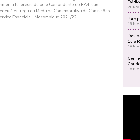
Dádiv
rimónia foi presidida pelo Comandante do RA4, que
20 Nov
edeu à entrega da Medalha Comemorativa de Comissões
erviço Especiais – Moçambique 2021/22.
RA5 p
19 Nov
Desta
10.5 R
18 Nov
Cerim
Conde
18 Nov