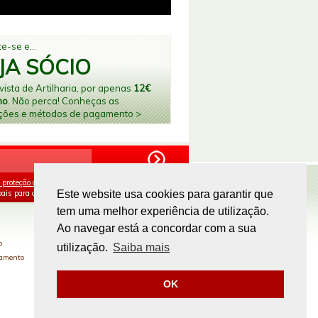
e-se e...
JA SÓCIO
ista de Artilharia, por apenas
12€
no
. Não perca! Conheças as
ções e métodos de pagamento >
 proteção de dados
e aceito o processamento e
ais para os fins mencionados.
Este website usa cookies para garantir que
tem uma melhor experiência de utilização.
PAGAMENTOS ONLINE
Ao navegar está a concordar com a sua
o
utilização.
Saiba mais
gamento
OK
Site by
omsite.com