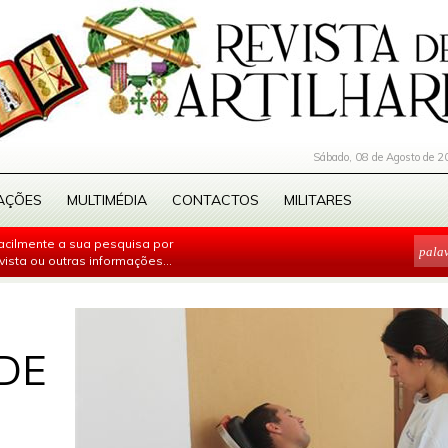
Sábado, 08 de Agosto de 2
AÇÕES
MULTIMÉDIA
CONTACTOS
MILITARES
facilmente a sua pesquisa por
evista ou outras informações...
DE