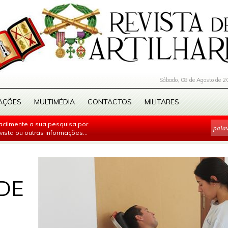
Sábado, 08 de Agosto de 2
AÇÕES
MULTIMÉDIA
CONTACTOS
MILITARES
facilmente a sua pesquisa por
evista ou outras informações...
DE