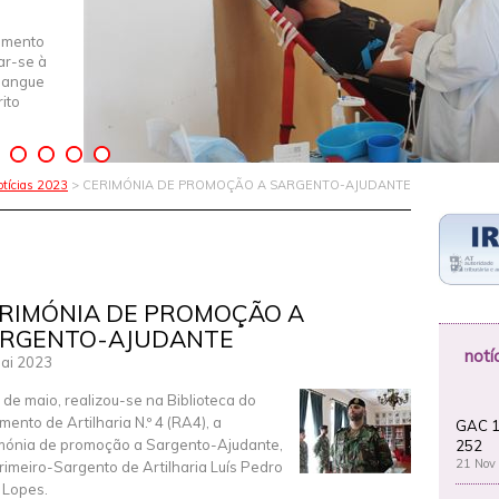
imento
iar-se à
Sangue
ito
otícias 2023
> CERIMÓNIA DE PROMOÇÃO A SARGENTO-AJUDANTE
RIMÓNIA DE PROMOÇÃO A
RGENTO-AJUDANTE
notí
ai 2023
 de maio, realizou-se na Biblioteca do
mento de Artilharia N.º 4 (RA4), a
GAC 1
mónia de promoção a Sargento-Ajudante,
252
21 Nov
rimeiro-Sargento de Artilharia Luís Pedro
 Lopes.