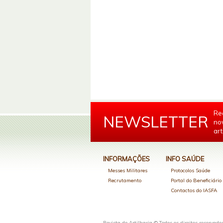
Re
NEWSLETTER
no
art
INFORMAÇÕES
INFO SAÚDE
Messes Militares
Protocolos Saúde
Recrutamento
Portal do Beneficiári
Contactos do IASFA
Revista de Artilharia © Todos os direitos reservado