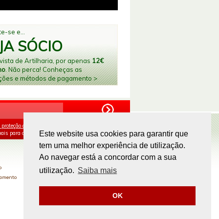
e-se e...
JA SÓCIO
ista de Artilharia, por apenas
12€
no
. Não perca! Conheças as
ções e métodos de pagamento >
 proteção de dados
e aceito o processamento e
ais para os fins mencionados.
Este website usa cookies para garantir que
tem uma melhor experiência de utilização.
PAGAMENTOS ONLINE
Ao navegar está a concordar com a sua
o
utilização.
Saiba mais
gamento
OK
Site by
omsite.com