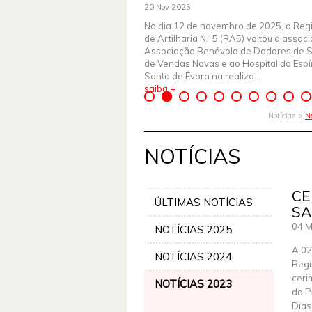
20 Nov 2025
No dia 12 de novembro de 2025, o Reg
de Artilharia N.º 5 (RA5) voltou a assoc
Associação Benévola de Dadores de 
de Vendas Novas e ao Hospital do Espír
Santo de Évora na realiza...
saiba +
Notícias >
N
NOTÍCIAS
CE
ÚLTIMAS NOTÍCIAS
SA
04 M
NOTÍCIAS 2025
A 02
NOTÍCIAS 2024
Regi
ceri
NOTÍCIAS 2023
do P
Dias