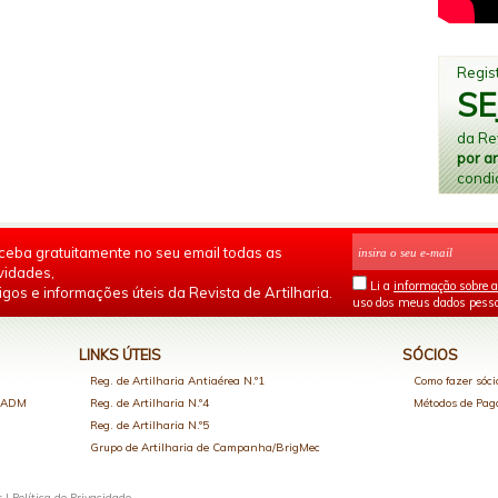
Regist
SE
da Rev
por a
condi
ceba gratuitamente no seu email todas as
vidades,
Li a
informação sobre a
igos e informações úteis da Revista de Artilharia.
uso dos meus dados pesso
LINKS ÚTEIS
SÓCIOS
Reg. de Artilharia Antiaérea N.º1
Como fazer sóci
o ADM
Reg. de Artilharia N.º4
Métodos de Pa
Reg. de Artilharia N.º5
Grupo de Artilharia de Campanha/BrigMec
s |
Política de Privacidade