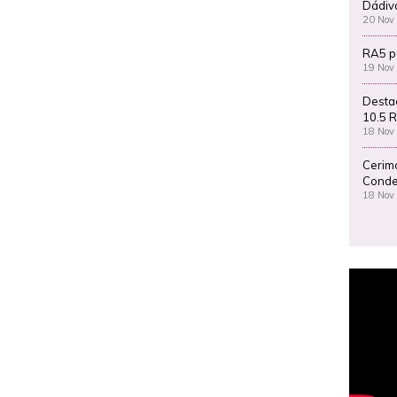
Dádiv
20 Nov
RA5 p
19 Nov
Desta
10.5 R
18 Nov
Cerim
Conde
18 Nov