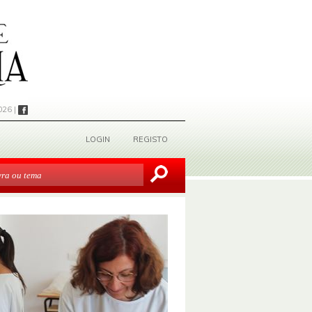
026 |
LOGIN
REGISTO