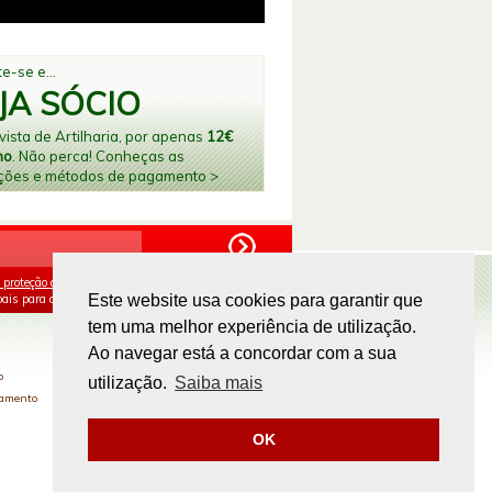
e-se e...
JA SÓCIO
ista de Artilharia, por apenas
12€
no
. Não perca! Conheças as
ções e métodos de pagamento >
 proteção de dados
e aceito o processamento e
ais para os fins mencionados.
Este website usa cookies para garantir que
tem uma melhor experiência de utilização.
PAGAMENTOS ONLINE
Ao navegar está a concordar com a sua
o
utilização.
Saiba mais
gamento
OK
Site by
omsite.com