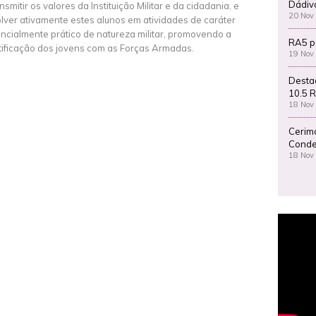
Dádiv
nsmitir os valores da Instituição Militar e da cidadania, e
20 Nov
lver ativamente estes alunos em atividades de caráter
ncialmente prático de natureza militar, promovendo a
RA5 p
tificação dos jovens com as Forças Armadas.
19 Nov
Desta
10.5 R
18 Nov
Cerim
Conde
18 Nov