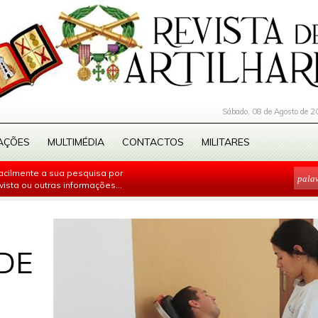
Sábado, 08 de Agosto de 2
AÇÕES
MULTIMÉDIA
CONTACTOS
MILITARES
facilmente a sua pesquisa por
evista ou outras informações...
DE