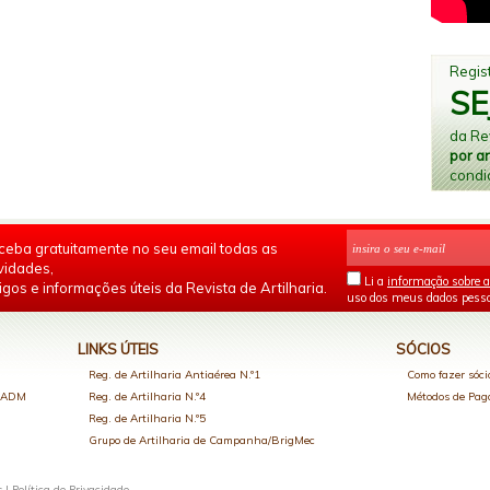
Regist
SE
da Rev
por a
condi
ceba gratuitamente no seu email todas as
vidades,
Li a
informação sobre a
igos e informações úteis da Revista de Artilharia.
uso dos meus dados pesso
LINKS ÚTEIS
SÓCIOS
Reg. de Artilharia Antiaérea N.º1
Como fazer sóci
o ADM
Reg. de Artilharia N.º4
Métodos de Pa
Reg. de Artilharia N.º5
Grupo de Artilharia de Campanha/BrigMec
s |
Política de Privacidade