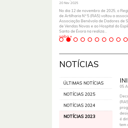
20 Nov 2025
No dia 12 de novembro de 2025, o Reg
de Artilharia N.º 5 (RA5) voltou a assoc
Associação Benévola de Dadores de 
de Vendas Novas e ao Hospital do Espír
Santo de Évora na realiza...
saiba +
NOTÍCIAS
IN
ÚLTIMAS NOTÍCIAS
05 A
NOTÍCIAS 2025
Deco
(RA5
NOTÍCIAS 2024
prog
desi
NOTÍCIAS 2023
é di
tem 