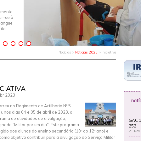
imento
iar-se à
Sangue
ito
Notícias >
Notícias 2023
> Iniciativa
ICIATIVA
br 2023
notí
rreu no Regimento de Artilharia Nº 5
), nos dias 04 e 05 de abril de 2023, o
rama de atividades de divulgação,
GAC 1
gnado “Militar por um dia". Este programa
252
rigido aos alunos do ensino secundário (10º ao 12º ano) e
21 Nov
como objetivo contribuir para a divulgação do Serviço Militar