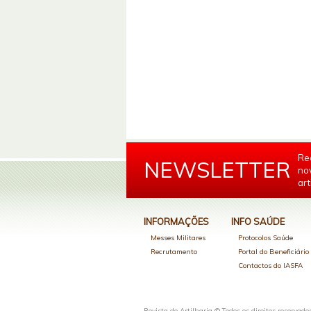
Re
NEWSLETTER
no
art
INFORMAÇÕES
INFO SAÚDE
Messes Militares
Protocolos Saúde
Recrutamento
Portal do Beneficiári
Contactos do IASFA
Revista de Artilharia © Todos os direitos reservado