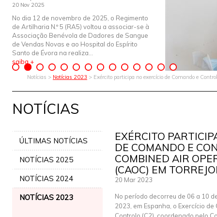
20 Nov 2025
No dia 12 de novembro de 2025, o Regimento
de Artilharia N.º 5 (RA5) voltou a associar-se à
Associação Benévola de Dadores de Sangue
de Vendas Novas e ao Hospital do Espírito
Santo de Évora na realiza...
saiba +
Notícias >
Notícias 2023
> Exército participa no exercício de Comando e Contr
NOTÍCIAS
EXÉRCITO PARTICIP
ÚLTIMAS NOTÍCIAS
DE COMANDO E CO
COMBINED AIR OPE
NOTÍCIAS 2025
(CAOC) EM TORREJO
NOTÍCIAS 2024
20 Mar 2023
No período decorreu de 06 a 10 d
NOTÍCIAS 2023
2023, em Espanha, o Exercício d
Controlo (C2), coordenado pelo C