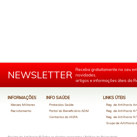
Receba gratuitamente no seu em
NEWSLETTER
novidades,
artigos e informações úteis da Re
INFORMAÇÕES
INFO SAÚDE
LINKS ÚTEIS
Messes Militares
Protocolos Saúde
Reg. de Artilharia An
Recrutamento
Portal do Beneficiário ADM
Reg. de Artilharia N.
Contactos do IASFA
Reg. de Artilharia N.
Grupo de Artilharia
Revista de Artilharia © Todos os direitos reservados |
Política de Privacidade