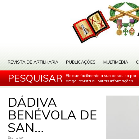
REVISTA DE ARTILHARIA
PUBLICAÇÕES
MULTIMÉDIA
C
PESQUISAR
Efectue facilmente a sua pesquisa por
artigo, revista ou outras informações...
DÁDIVA
BENÉVOLA DE
SAN...
Escrito por