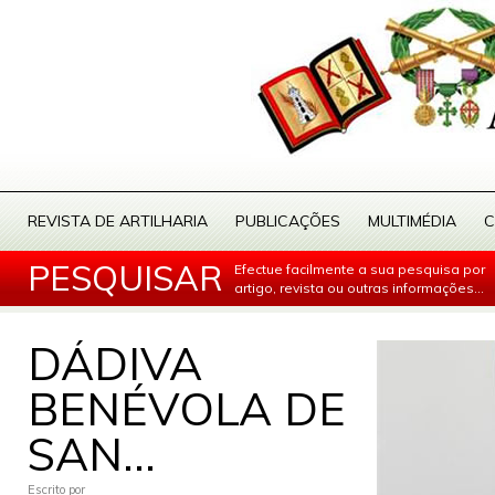
REVISTA DE ARTILHARIA
PUBLICAÇÕES
MULTIMÉDIA
C
PESQUISAR
Efectue facilmente a sua pesquisa por
artigo, revista ou outras informações...
DÁDIVA
BENÉVOLA DE
SAN...
Escrito por