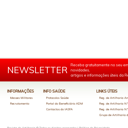
Receba gratuitamente no seu em
NEWSLETTER
novidades,
artigos e informações úteis da Re
INFORMAÇÕES
INFO SAÚDE
LINKS ÚTEIS
Messes Militares
Protocolos Saúde
Reg. de Artilharia An
Recrutamento
Portal do Beneficiário ADM
Reg. de Artilharia N.
Contactos do IASFA
Reg. de Artilharia N.
Grupo de Artilharia
Revista de Artilharia © Todos os direitos reservados |
Política de Privacidade