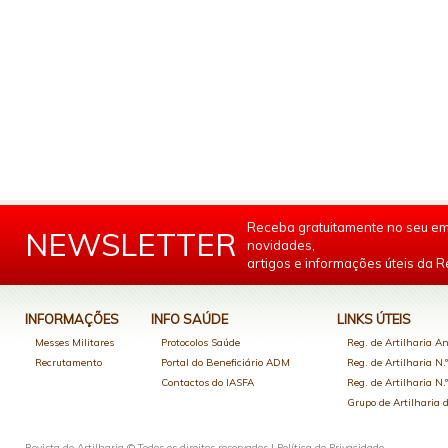
Receba gratuitamente no seu em
NEWSLETTER
novidades,
artigos e informações úteis da Re
INFORMAÇÕES
INFO SAÚDE
LINKS ÚTEIS
Messes Militares
Protocolos Saúde
Reg. de Artilharia An
Recrutamento
Portal do Beneficiário ADM
Reg. de Artilharia N.
Contactos do IASFA
Reg. de Artilharia N.
Grupo de Artilharia
Revista de Artilharia © Todos os direitos reservados |
Política de Privacidade