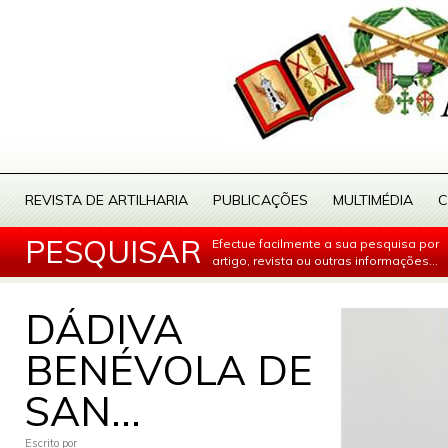
REVISTA DE ARTILHARIA
PUBLICAÇÕES
MULTIMÉDIA
C
PESQUISAR
Efectue facilmente a sua pesquisa por
artigo, revista ou outras informações...
DÁDIVA
BENÉVOLA DE
SAN...
Escrito por