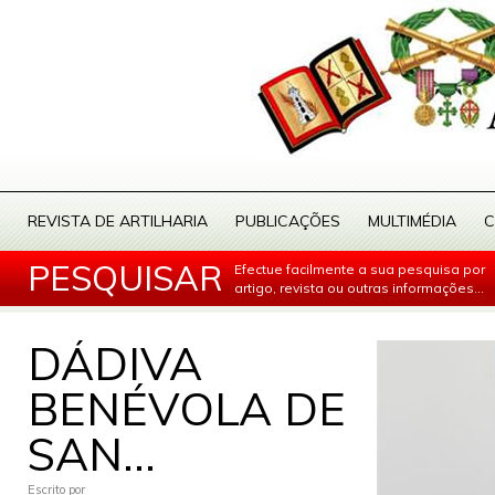
REVISTA DE ARTILHARIA
PUBLICAÇÕES
MULTIMÉDIA
C
PESQUISAR
Efectue facilmente a sua pesquisa por
artigo, revista ou outras informações...
DÁDIVA
BENÉVOLA DE
SAN...
Escrito por