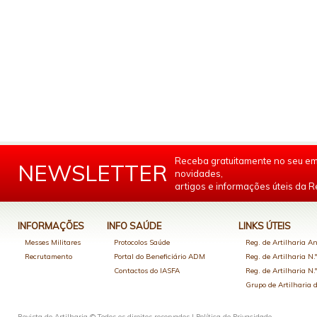
Receba gratuitamente no seu em
NEWSLETTER
novidades,
artigos e informações úteis da Re
INFORMAÇÕES
INFO SAÚDE
LINKS ÚTEIS
Messes Militares
Protocolos Saúde
Reg. de Artilharia An
Recrutamento
Portal do Beneficiário ADM
Reg. de Artilharia N.
Contactos do IASFA
Reg. de Artilharia N.
Grupo de Artilharia
Revista de Artilharia © Todos os direitos reservados |
Política de Privacidade