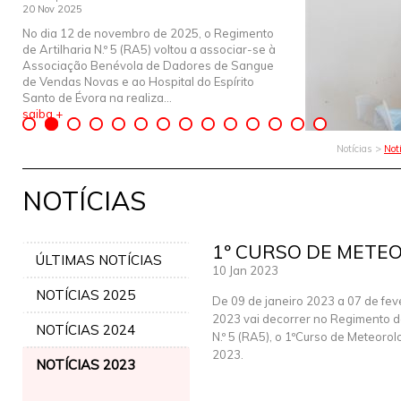
20 Nov 2025
No dia 12 de novembro de 2025, o Regimento
de Artilharia N.º 5 (RA5) voltou a associar-se à
Associação Benévola de Dadores de Sangue
de Vendas Novas e ao Hospital do Espírito
Santo de Évora na realiza...
saiba +
Notícias >
Not
NOTÍCIAS
1º CURSO DE METE
ÚLTIMAS NOTÍCIAS
10 Jan 2023
NOTÍCIAS 2025
De 09 de janeiro 2023 a 07 de fev
2023 vai decorrer no Regimento de
NOTÍCIAS 2024
N.º 5 (RA5), o 1ºCurso de Meteorol
2023.
NOTÍCIAS 2023