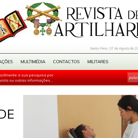
Sexta-Feira, 07 de Agosto de 2
AÇÕES
MULTIMÉDIA
CONTACTOS
MILITARES
facilmente a sua pesquisa por
evista ou outras informações...
DE