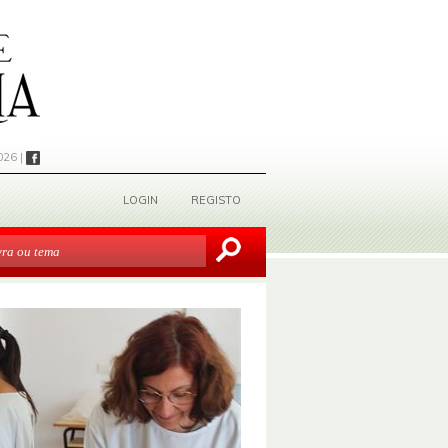
026 |
LOGIN
REGISTO