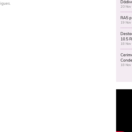
Dádiv
igues.
20 Nov
RA5 p
19 Nov
Desta
10.5 R
18 Nov
Cerim
Conde
18 Nov