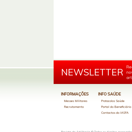
Re
NEWSLETTER
no
art
INFORMAÇÕES
INFO SAÚDE
Messes Militares
Protocolos Saúde
Recrutamento
Portal do Beneficiári
Contactos do IASFA
Revista de Artilharia © Todos os direitos reservado