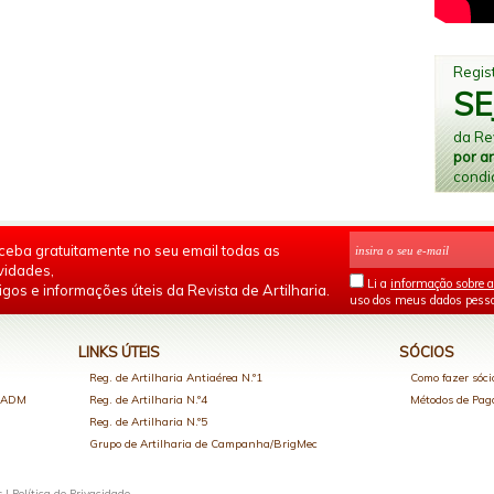
Regist
SE
da Rev
por a
condi
ceba gratuitamente no seu email todas as
vidades,
Li a
informação sobre a
igos e informações úteis da Revista de Artilharia.
uso dos meus dados pesso
LINKS ÚTEIS
SÓCIOS
Reg. de Artilharia Antiaérea N.º1
Como fazer sóci
o ADM
Reg. de Artilharia N.º4
Métodos de Pa
Reg. de Artilharia N.º5
Grupo de Artilharia de Campanha/BrigMec
s |
Política de Privacidade