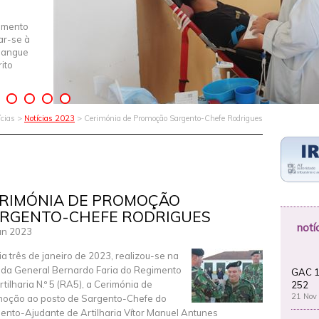
imento
iar-se à
Sangue
ito
ícias >
Notícias 2023
> Cerimónia de Promoção Sargento-Chefe Rodrigues
RIMÓNIA DE PROMOÇÃO
RGENTO-CHEFE RODRIGUES
notí
an 2023
ia três de janeiro de 2023, realizou-se na
da General Bernardo Faria do Regimento
GAC 1
rtilharia N.º 5 (RA5), a Cerimónia de
252
21 Nov
oção ao posto de Sargento-Chefe do
ento-Ajudante de Artilharia Vítor Manuel Antunes