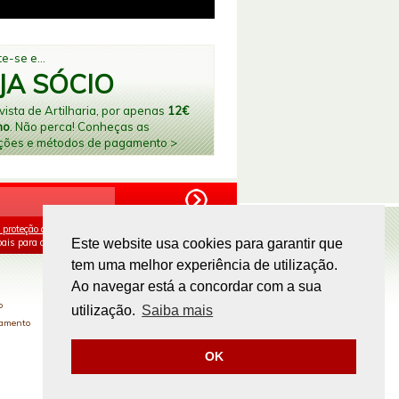
e-se e...
JA SÓCIO
ista de Artilharia, por apenas
12€
no
. Não perca! Conheças as
ções e métodos de pagamento >
 proteção de dados
e aceito o processamento e
ais para os fins mencionados.
Este website usa cookies para garantir que
tem uma melhor experiência de utilização.
PAGAMENTOS ONLINE
Ao navegar está a concordar com a sua
o
utilização.
Saiba mais
gamento
OK
Site by
omsite.com