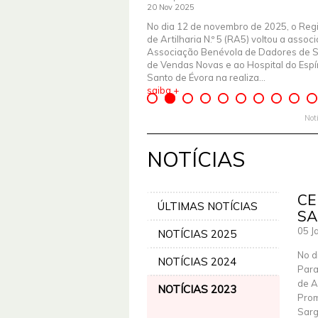
20 Nov 2025
No dia 12 de novembro de 2025, o Reg
de Artilharia N.º 5 (RA5) voltou a assoc
Associação Benévola de Dadores de 
de Vendas Novas e ao Hospital do Espír
Santo de Évora na realiza...
saiba +
Not
NOTÍCIAS
CE
ÚLTIMAS NOTÍCIAS
SA
05 J
NOTÍCIAS 2025
No d
NOTÍCIAS 2024
Para
de A
NOTÍCIAS 2023
Prom
Sarg