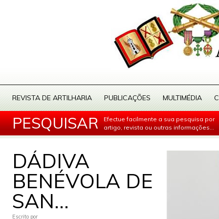
REVISTA DE ARTILHARIA
PUBLICAÇÕES
MULTIMÉDIA
C
PESQUISAR
Efectue facilmente a sua pesquisa por
artigo, revista ou outras informações...
DÁDIVA
BENÉVOLA DE
SAN...
Escrito por