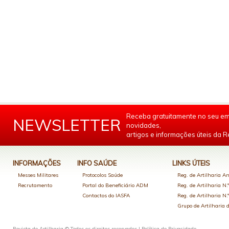
Receba gratuitamente no seu em
NEWSLETTER
novidades,
artigos e informações úteis da Re
INFORMAÇÕES
INFO SAÚDE
LINKS ÚTEIS
Messes Militares
Protocolos Saúde
Reg. de Artilharia An
Recrutamento
Portal do Beneficiário ADM
Reg. de Artilharia N.
Contactos do IASFA
Reg. de Artilharia N.
Grupo de Artilharia
Revista de Artilharia © Todos os direitos reservados |
Política de Privacidade