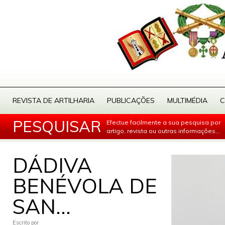
REVISTA DE ARTILHARIA
PUBLICAÇÕES
MULTIMÉDIA
C
PESQUISAR
Efectue facilmente a sua pesquisa por
artigo, revista ou outras informações...
DÁDIVA
BENÉVOLA DE
SAN...
Escrito por