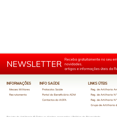
Receba gratuitamente no seu em
NEWSLETTER
novidades,
artigos e informações úteis da Re
INFORMAÇÕES
INFO SAÚDE
LINKS ÚTEIS
Messes Militares
Protocolos Saúde
Reg. de Artilharia An
Recrutamento
Portal do Beneficiário ADM
Reg. de Artilharia N.
Contactos do IASFA
Reg. de Artilharia N.
Grupo de Artilharia
Revista de Artilharia © Todos os direitos reservados |
Política de Privacidade