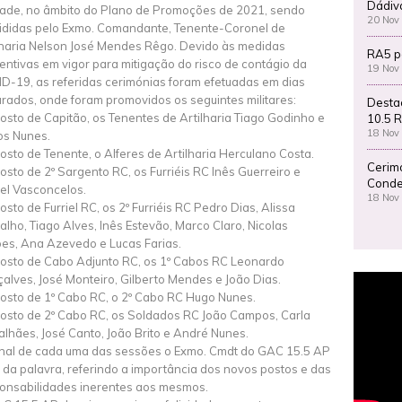
Dádiv
ade, no âmbito do Plano de Promoções de 2021, sendo
20 Nov
ididas pelo Exmo. Comandante, Tenente-Coronel de
lharia Nelson José Mendes Rêgo. Devido às medidas
RA5 p
entivas em vigor para mitigação do risco de contágio da
19 Nov
D-19, as referidas cerimónias foram efetuadas em dias
rados, onde foram promovidos os seguintes militares:
Desta
osto de Capitão, os Tenentes de Artilharia Tiago Godinho e
10.5 R
18 Nov
os Nunes.
osto de Tenente, o Alferes de Artilharia Herculano Costa.
Cerim
osto de 2º Sargento RC, os Furriéis RC Inês Guerreiro e
Conde
el Vasconcelos.
18 Nov
osto de Furriel RC, os 2º Furriéis RC Pedro Dias, Alissa
alho, Tiago Alves, Inês Estevão, Marco Claro, Nicolas
es, Ana Azevedo e Lucas Farias.
osto de Cabo Adjunto RC, os 1º Cabos RC Leonardo
alves, José Monteiro, Gilberto Mendes e João Dias.
osto de 1º Cabo RC, o 2º Cabo RC Hugo Nunes.
osto de 2º Cabo RC, os Soldados RC João Campos, Carla
lhães, José Canto, João Brito e André Nunes.
inal de cada uma das sessões o Exmo. Cmdt do GAC 15.5 AP
 da palavra, referindo a importância dos novos postos e das
onsabilidades inerentes aos mesmos.