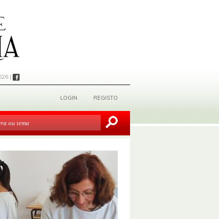
026 |
LOGIN
REGISTO