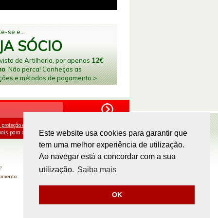
e-se e...
JA SÓCIO
ista de Artilharia, por apenas
12€
no
. Não perca! Conheças as
ções e métodos de pagamento >
 proteção de dados
e aceito o processamento e
ais para os fins mencionados.
Este website usa cookies para garantir que
tem uma melhor experiência de utilização.
PAGAMENTOS ONLINE
Ao navegar está a concordar com a sua
o
utilização.
Saiba mais
gamento
OK
Site by
omsite.com