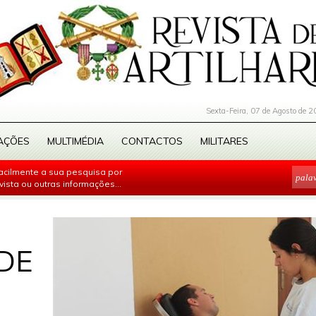
Sexta-Feira, 07 de Agosto de 2
AÇÕES
MULTIMÉDIA
CONTACTOS
MILITARES
facilmente a sua pesquisa por
evista ou outras informações...
DE