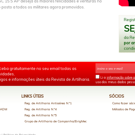
C 15.5 AP deseja as maiores felicidades e venturas no
 posto a todos os militares agora promovidos.
Regist
SE
da Rev
por a
condi
ceba gratuitamente no seu email todas as
vidades,
Li a
informação sobre a
igos e informações úteis da Revista de Artilharia.
uso dos meus dados pesso
LINKS ÚTEIS
SÓCIOS
Reg. de Artilharia Antiaérea N.º1
Como fazer sóci
o ADM
Reg. de Artilharia N.º4
Métodos de Pa
Reg. de Artilharia N.º5
Grupo de Artilharia de Campanha/BrigMec
s |
Política de Privacidade