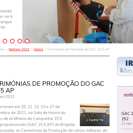
imento
iar-se à
Sangue
ito
cias >
Notícias 2021
>
Gerais
> Cerimónias de Promoção do GAC 15.5 AP
RIMÓNIAS DE PROMOÇÃO DO GAC
.5 AP
notí
ez 2021
rreram em 20, 21, 22, 23 e 27 de
mbro de 2021, na Sala de Honra do
GAC 1
o de Artilharia de Campanha 15.5
252
21 Nov
propulsionado (GAC 15.5 AP) da Brigada
nizada, as Cerimónias de Promoção de vários militares da