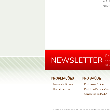
O GA
novo
Re
NEWSLETTER
no
art
INFORMAÇÕES
INFO SAÚDE
Messes Militares
Protocolos Saúde
Recrutamento
Portal do Beneficiári
Contactos do IASFA
Revista de Artilharia © Todos os direitos reservado