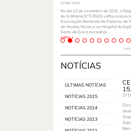
20 Nov 2025
No dia 12 de novembro de 2025, o Reg
de Artilharia N.º 5 (RA5) voltou a assoc
Associação Benévola de Dadores de 
de Vendas Novas e ao Hospital do Espír
Santo de Évora na realiza...
saiba +
Notí
NOTÍCIAS
CE
ÚLTIMAS NOTÍCIAS
15
27 D
NOTÍCIAS 2025
Deco
NOTÍCIAS 2024
deze
Grup
NOTÍCIAS 2023
Auto
Meca
NOTÍCIAS 2022