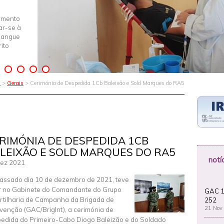
imento
iar-se à
Sangue
ito
1
>
Gerais
> Cerimónia de Despedida 1Cb Baleixão e Sold Marques do RA5
RIMÓNIA DE DESPEDIDA 1CB
LEIXÃO E SOLD MARQUES DO RA5
notí
ez 2021
assado dia 10 de dezembro de 2021, teve
r no Gabinete do Comandante do Grupo
GAC 1
rtilharia de Campanha da Brigada de
252
21 Nov
rvenção (GAC/BrigInt), a cerimónia de
edida do Primeiro-Cabo Diogo Baleizão e do Soldado