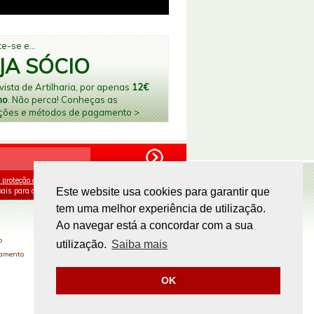
e-se e...
JA SÓCIO
ista de Artilharia, por apenas
12€
no
. Não perca! Conheças as
ções e métodos de pagamento >
 proteção de dados
e aceito o processamento e
ais para os fins mencionados.
Este website usa cookies para garantir que
tem uma melhor experiência de utilização.
PAGAMENTOS ONLINE
Ao navegar está a concordar com a sua
o
utilização.
Saiba mais
gamento
OK
Site by
omsite.com