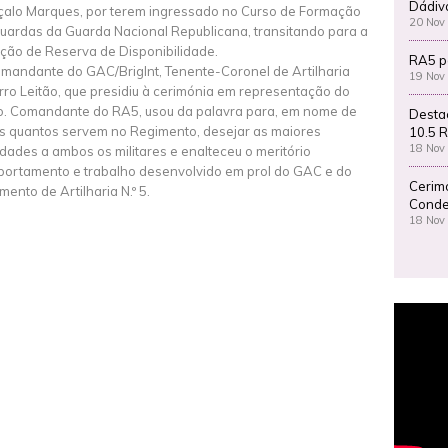
Dádiv
alo Marques, por terem ingressado no Curso de Formação
20 Nov
uardas da Guarda Nacional Republicana, transitando para a
ação de Reserva de Disponibilidade.
RA5 p
mandante do GAC/BrigInt, Tenente-Coronel de Artilharia
19 Nov
rro Leitão, que presidiu à cerimónia em representação do
. Comandante do RA5, usou da palavra para, em nome de
Desta
s quantos servem no Regimento, desejar as maiores
10.5 R
18 Nov
cidades a ambos os militares e enalteceu o meritório
ortamento e trabalho desenvolvido em prol do GAC e do
Cerim
mento de Artilharia N.º 5.
Conde
18 Nov