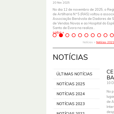
20 Nov 2025
No dia 12 de novembro de 2025, o Reg
de Artilharia N.º 5 (RA5) voltou a assoc
Associação Benévola de Dadores de 
de Vendas Novas e ao Hospital do Espír
Santo de Évora na realiza...
saiba +
Notícias >
Notícias 202
NOTÍCIAS
CE
ÚLTIMAS NOTÍCIAS
BA
10 D
NOTÍCIAS 2025
No p
NOTÍCIAS 2024
luga
de A
NOTÍCIAS 2023
Inte
desp
NOTÍCIAS 2022