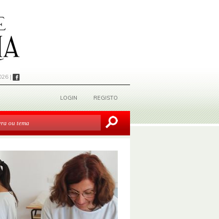
026 |
LOGIN
REGISTO