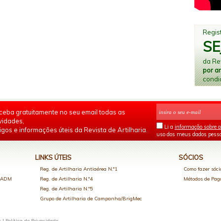
Regist
SE
da Rev
por a
condi
ceba gratuitamente no seu email todas as
vidades,
Li a
informação sobre a
igos e informações úteis da Revista de Artilharia.
uso dos meus dados pesso
LINKS ÚTEIS
SÓCIOS
Reg. de Artilharia Antiaérea N.º1
Como fazer sóci
o ADM
Reg. de Artilharia N.º4
Métodos de Pa
Reg. de Artilharia N.º5
Grupo de Artilharia de Campanha/BrigMec
s |
Política de Privacidade