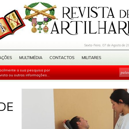
Sexta-Feira, 07 de Agosto de 2
AÇÕES
MULTIMÉDIA
CONTACTOS
MILITARES
facilmente a sua pesquisa por
evista ou outras informações...
DE