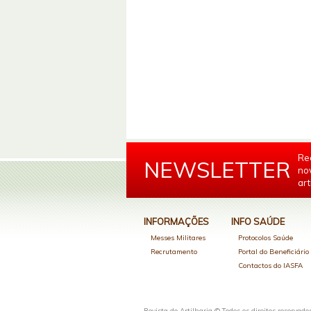
Re
NEWSLETTER
no
art
INFORMAÇÕES
INFO SAÚDE
Messes Militares
Protocolos Saúde
Recrutamento
Portal do Beneficiári
Contactos do IASFA
Revista de Artilharia © Todos os direitos reservado